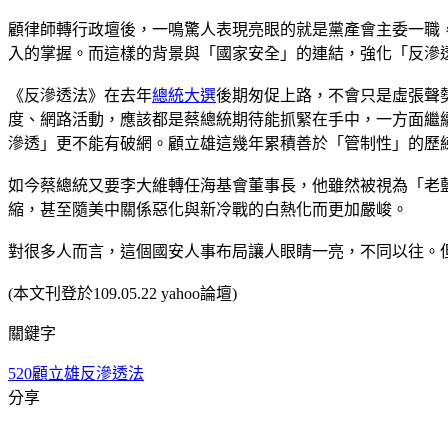
顧律師轉行政壇後，一鳴驚人表現亮眼的就是黨產會主委一職
入的掌握。而這樣的背景與「國家安全」的連結，強化「反滲
《反滲透法》在去年
總統大選
後期匆促上路，不會只是虛張聲
度、網路活動，應該都是蔡總統期待能抓緊在手中，一方面繼
滲透」更不能有破網。顧立雄這幾年累積善於「管制性」的歷
如今蔡總統又要李大維轉任海基會董事長，他雖然被視為「老
縮，甚至隨美中關係惡化與新冷戰的白熱化而更加嚴峻。
對很多人而言，這個國安人事布局讓人眼睛一亮，不同以往。
(本文刊登於109.05.22 yahoo論壇)
關鍵字
520
顧立雄
反滲透法
分享