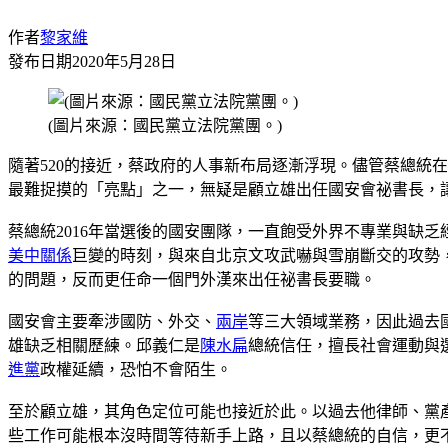
作者
黎家維
發布日期
2020年5月28日
(圖片來源：國民黨立法院黨團。)
隨著520的接近，蔡政府的人事新布局逐漸浮現。儘管蔡總統
最難捉摸的「亮點」之一，無疑是顧立雄出任國安會祕書長，
蔡總統2016年當選後的國安團隊，一直飽受外界不專業與缺
美中關係
巨變的時刻，與來自北京文攻武嚇與雪崩斷交的攻勢
的問題，反而更任命一個門外漢來出任祕書長要職。
國安會主要牽涉國防、外交、
兩岸
等三大領域業務，因此過去
雄缺乏相關歷練。邱義仁是
陳水扁
總統信任，擅長社會運動與
進黨
政權延續，恐怕不會陌生。
至於顧立雄，其角色定位可能也接近於此。以過去他律師、黨
些工作可能根本沒時間等待新手上路，且以蔡總統的自信，更