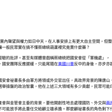
在黨內聲望與權力如日中天，在人事安排上有更大自主空間，但
讓一般民眾實在搞不懂蔡總統葫蘆裡究竟賣什麼藥？
乏經驗的批評。甚至有媒體曾戲稱蔡總統把國安會從「軍機處」
，國安團隊反應遲緩，只能尾隨在
美國
川普
反中的身後，亦步亦
國安會祕書長多由軍方將領或外交官出任，具政界背景的陳唐山
選舉操盤的政治智囊，他在上述三大領域有多少貢獻，民眾可能
產會與金管會主委的背景，要他開創性地去處理國防、外交與
兩
不可能放手將此重任交給顧立雄承擔。那麼顧祕書長的角色剩下