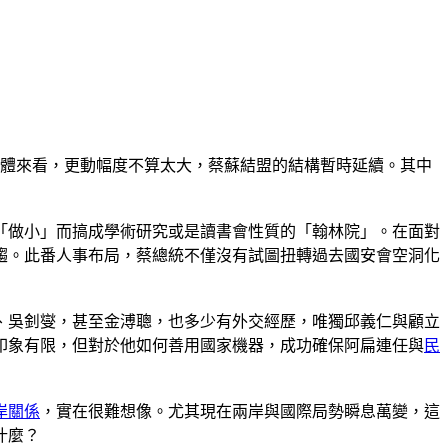
整體來看，更動幅度不算太大，蔡蘇結盟的結構暫時延續。其中
，「做小」而搞成學術研究或是讀書會性質的「翰林院」。在面對
趨。此番人事布局，蔡總統不僅沒有試圖扭轉過去國安會空洞化
、吳釗燮，甚至金溥聰，也多少有外交經歷，唯獨邱義仁與顧立
印象有限，但對於他如何善用國家機器，成功確保阿扁連任與
民
岸關係
，實在很難想像。尤其現在兩岸與國際局勢瞬息萬變，這
什麼？