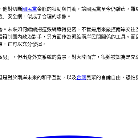
，他對切斷
國民黨
金脈的狠勁與鬥勁，讓國民黨至今仍體虛，難
透」安全網，似成了合理的想像。
勢。未來如何繼續把這張網織得更密，不管是用來嚴控兩岸交往
續箝制國內政治對手，另方面作為緊縮兩岸民間關係的工具。而
練，正可以充分發揮。
藍男」，但出身外交系統的背景，對大陸而言，很難被認為是充
但是對於兩岸未來的和平互動，以及
台灣
民眾的言論自由，恐怕