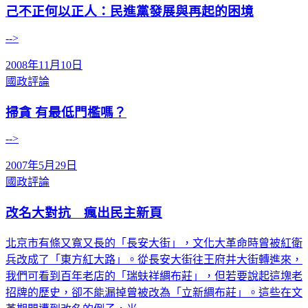
己不正何以正人：民進黨發展與再起的困境
-->
2008年11月10日
國政評論
掃貪 有最低門檻嗎？
-->
2007年5月29日
國政評論
改名大對抗 瘋出民主新頁
北京市有條又寬又長的「長安大街」，文化大革命時曾被紅衛
兵改成了「東方紅大路」。從長安大街往王府井大街轉進來，
我們可看到百年老店的「瑞蚨祥綢布莊」，但若要說起這塊老
招牌的歷史，卻不能漏掉曾被改為「立新綢布莊」。這些在文