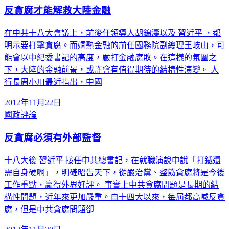
反貪腐才能解救大陸金融
在中共十八大會議上，前後任領導人胡錦濤以及 習近平 ，都
明示要打擊貪腐。而嫻熟金融的前任國務院副總理王岐山，可
能會以中紀委書記的高度，嚴打金融腐敗。在這樣的氛圍之
下，大陸的金融前景，或許會有值得期待的結構性演變。 人
行長周小川最近指出，中國
2012年11月22日
國政評論
反貪腐必須有外部監督
十八大後 習近平 接任中共總書記，在就職演說中說「打鐵還
需自身硬啊」，明確昭告天下，從嚴治黨、整飭貪腐將是今後
工作重點，贏得外界好評。 事實上中共貪腐問題是長期的結
構性問題，近年來更加嚴重。自十四大以來，每屆都高喊反貪
腐，但是中共貪腐問題卻