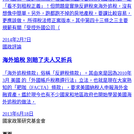
「看不到租稅正義」！但問題是實施反避稅來海外追稅，沒有
想像中簡單。另外，跑都跑不掉的房地產稅，要課比較容易，
更應該做。 所得稅法修正案版本，其中第四十三條之三主要
規範有關「受控外國公司（
2014年2月7日
國政評論
海外追稅 別賠了夫人又折兵
「海外追稅條款」俗稱「反避稅條款」。其由來是因為2010年
3月 美國 的「外國帳戶稅務遵行法」立法，也就是現在大家熟
知的「肥咖（FACTA）條款」，要求美國納稅人申報海外金
融資產。鑑於現今也有不少國家和地區政府也開始學習美國海
外追稅的做法，
2013年6月18日
國家政策研究基金會