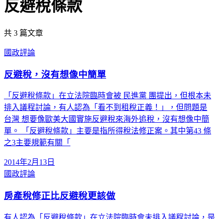
反避稅條款
共
3
篇文章
國政評論
反避稅，沒有想像中簡單
「反避稅條款」在立法院臨時會被 民進黨 團提出，但根本未
排入議程討論，有人認為「看不到租稅正義！」，但問題是
台灣 想要像歐美大國實施反避稅來海外追稅，沒有想像中簡
單。 「反避稅條款」主要是指所得稅法修正案。其中第43 條
之3主要規範有關「
2014年2月13日
國政評論
房產稅修正比反避稅更該做
有人認為「反避稅條款」在立法院臨時會未排入議程討論，是