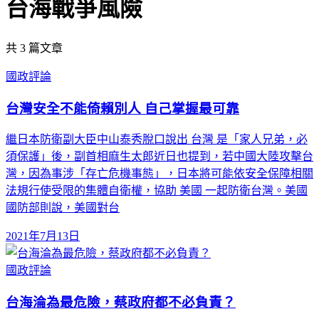
台海戰爭風險
共
3
篇文章
國政評論
台灣安全不能倚賴別人 自己掌握最可靠
繼日本防衛副大臣中山泰秀脫口說出 台灣 是「家人兄弟，必
須保護」後，副首相麻生太郎近日也提到，若中國大陸攻擊台
灣，因為事涉「存亡危機事態」，日本將可能依安全保障相關
法規行使受限的集體自衛權，協助 美國 一起防衛台灣。美國
國防部則說，美國對台
2021年7月13日
國政評論
台海淪為最危險，蔡政府都不必負責？