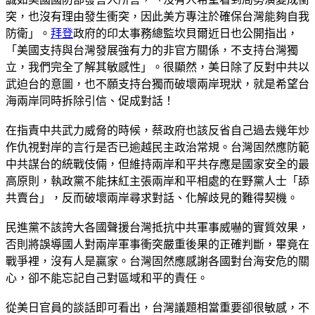
突，也沒有理由發生衝突，因此美方專注於確保台灣能夠自我
防衛」。
拜登
政府的印太事務總監坎貝爾近日也公開指出，
「美國支持與台灣發展強有力的非官方關係，不支持台灣獨
立，我們完全了解其敏感性」。很顯然，美日除了反對中共以
武迫台的意圖，也不願支持台獨而破壞兩岸現狀，就是希望台
海兩岸同時拆除引信、促成對話！
在指責中共武力威脅的時候，蔡政府也該反省自己過去幾年炒
作仇視對岸的言行是否已逾越民主政治常規。台灣固然應防範
中共謀台的統戰伎倆，但維持兩岸和平共存應是國家安全的最
高原則，執政黨不能抹紅主張兩岸和平相處的在野黨人士「舔
共賣台」，反而破壞兩岸尋求對話、化解歧見的難得契機。
民進黨不該誇大各國聲援台灣抵抗中共軍事威嚇的實質效果，
否則將誤導國人對兩岸軍事衝突嚴重後果的正確判斷，畢竟在
戰爭裡，沒有人是贏家。台灣固然應感謝各國對台海安危的關
心，卻不能忘記自己對區域和平的責任。
從美日官員的談話即可看出，台灣議題相當重要卻很敏感，不