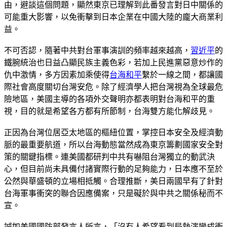
由，避談這個問題，顯然東京已理解到此番發言對日中關係的
可能重大影響，以免衝擊到日本企業在中國大陸的龐大商業利
益。
不可否認，隨著中共對台軍事演訓的頻率越來越高，
習近平
的
鐵腕統治也日益凸顯民族主義色彩，若加上民進黨惡意炒作的
仇中激情，多方因素加乘使得
台海和平
繫於一線之間，都讓國
際社會高度關切台灣安危。除了經濟學人把台灣視為全球最危
險地區，美國主導的各項外交聲明亦都表明對台海和平的重
視，目的就是希望各方都有所節制，台海雙方能化解歧見。
正因為台灣位居亞太地區的樞紐位置，掌控日本安全及經濟動
脈的最重要航道，所以台海動態當然成為東京籌劃國家安全對
策的關鍵指標。連美國都研判中共有嚇阻台灣獨立的動武決
心，但目前尚未具備付諸實際行動的足夠能力，日本應不至於
公然與華盛頓的立場相抵觸。合理推斷，美日兩國早有了針對
台海軍事衝突的聯合因應備案，只是礙於與中共之關係秘而不
宣。
誠如美國國防部發言人所言，「沒有人希望看到局勢演變成衝