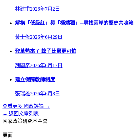
林建甫
2026年7月2日
解構「低級紅」與「極端獨」─尋找兩岸的歷史共鳴箱
黃士修
2026年6月29日
登革熱來了 蚊子比鼠更可怕
魏國彥
2026年6月17日
建立保障教師制度
張瑞雄
2026年6月8日
查看更多
國政評論
→
← 返回文章列表
國家政策研究基金會
頁面