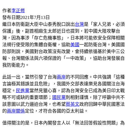
作者
李正修
發布日期
2021年7月13日
繼日本防衛副大臣中山泰秀脫口說出
台灣
是「家人兄弟，必須
保護」後，副首相麻生太郎近日也提到，若中國大陸攻擊台
灣，因為事涉「存亡危機事態」，日本將可能依安全保障相關
法規行使受限的集體自衛權，協助
美國
一起防衛台灣。美國國
防部則說，美國對台政策沒有改變，會持續依循基於美中三公
報、台灣關係法與六項保證的「一中政策」，協助台灣發展自
我防衛能力。
此話一出，當然引發了台海
兩岸
的不同回應。中共強調「這種
言論極其錯誤並且危險」，我國外交部表達樂見各國關注台海
穩定。
民進黨
當然見獵心喜，認為台灣安全已成為美日印太戰
略不可或缺的重要環節；
國民黨
則相對謹慎，除了呼籲中共不
該意圖以武力逼迫台灣，也希望
蔡英文
政府回歸中華民國憲法
的
兩岸關係
定位，才符合各國的亞太利益。
值得關注的是，日本內閣發言人以「無法回答假設性問題」為