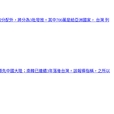
均分配外，將分為3批發放。其中700萬是給亞洲國家， 台灣 列
韓也領先中國大陸；南韓已連續3年落後台灣。該報導指稱，之所以