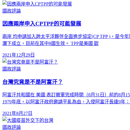
國政評論
因應兩岸申入CPTPP的可能發展
兩岸 均申請加入跨太平洋夥伴全面進步協定(CP TPP )，是今
瀾下成立，目前在其中8國生效。 TPP是美國 歐
2021年12月29日
國政評論
台灣究竟是不是阿富汗？
阿富汗共和國在 美國 表訂撤軍完成時間（8月31日）前的8
1979年底，以阿富汗政府邀請平亂為由，入侵阿富汗長達9年
2021年8月27日
國政評論