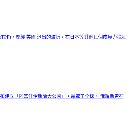
(TPP)，歷經 美國 退出的波折，在日本等其他11個成員力挽狂
宣布建立「阿富汗伊斯蘭大公國」，震驚了全球。 俄羅斯曾在