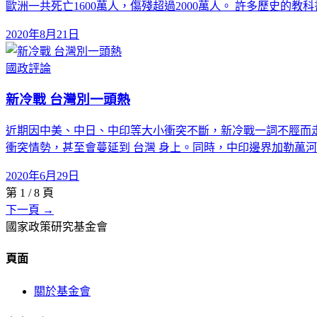
歐洲一共死亡1600萬人，傷殘超過2000萬人。 許多歷史的教
2020年8月21日
國政評論
新冷戰 台灣別一頭熱
近期因中美、中日、中印等大小衝突不斷，新冷戰一詞不脛而
衝突情勢，甚至會蔓延到 台灣 身上。同時，中印邊界加勒萬
2020年6月29日
第
1
/
8
頁
下一頁 →
國家政策研究基金會
頁面
關於基金會