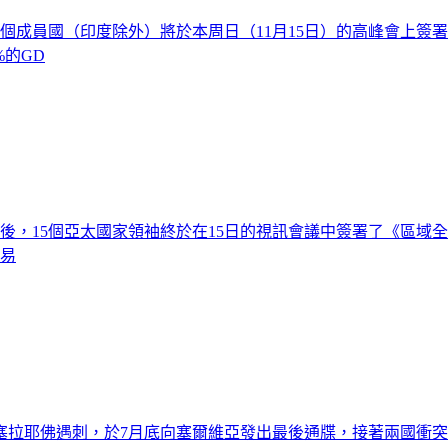
，15個成員國（印度除外）將於本周日（11月15日）的高峰會
的GD
後，15個亞太國家領袖終於在15日的視訊會議中簽署了《區域全
貿易
的塞拉耶佛遇刺，於7月底向塞爾維亞發出最後通牒，接著兩國衝