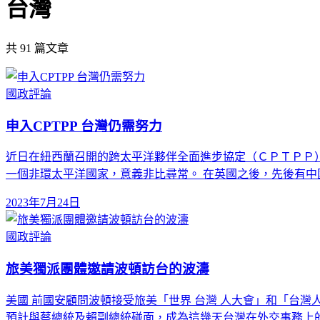
台灣
共
91
篇文章
國政評論
申入CPTPP 台灣仍需努力
近日在紐西蘭召開的跨太平洋夥伴全面進步協定（ＣＰＴＰＰ
一個非環太平洋國家，意義非比尋常。 在英國之後，先後有中國
2023年7月24日
國政評論
旅美獨派團體邀請波頓訪台的波濤
美國 前國安顧問波頓接受旅美「世界 台灣 人大會」和「台
預計與蔡總統及賴副總統碰面，成為這幾天台灣在外交事務上的