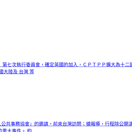
）第七次執行委員會，確定英國的加入，ＣＰＴＰＰ擴大為十二國
大陸及 台灣 等
灣人公共事務協會」的邀請，前來台灣訪問；據報導，行程除公開
重大事件。 約