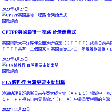
2023年4月27日
國政評論
CPTPP英國最後一哩路 台灣始業式
英國與跨太平洋夥伴全面進步協定（ＣＰＴＰＰ）成員日前共
ＰＴＰＰ共有十二個國家。 英國自從二○二一年脫離歐盟後，
2023年4月25日
國政評論
FTA路難行 台灣更要主動出擊
澳洲總理艾班尼斯日前在亞太經合會（ＡＰＥＣ）場域中，表示
ＣＰＴＰＰ視為自由貿易協定（ＦＴＡ）中最重要拼圖的台灣
2022年11月22日