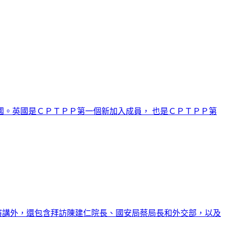
。英國是ＣＰＴＰＰ第一個新加入成員， 也是ＣＰＴＰＰ第
演講外，還包含拜訪陳建仁院長、國安局蔡局長和外交部，以及