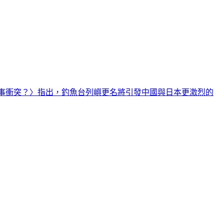
事衝突？〉指出，釣魚台列嶼更名將引發中國與日本更激烈的