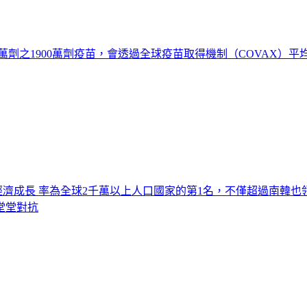
0萬劑之1900萬劑疫苗，會透過全球疫苗取得機制（COVAX）平
年 經濟成長 率為全球2千萬以上人口國家的第1名，不僅超過南
堂堂對抗