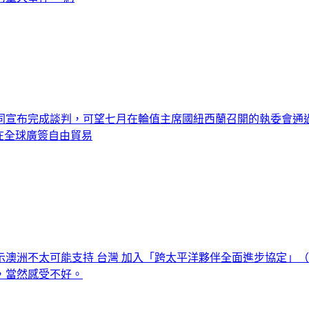
同宣布完成談判，可望七月在輪值主席國紐西蘭召開的執委會通
在全球廣簽自由貿易
澳洲不太可能支持 台灣 加入「跨太平洋夥伴全面進步協定」
，當然感受不好。