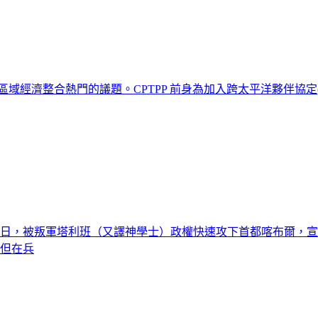
年區域經濟整合熱門的議題。CPTPP 前身為加入跨太平洋夥伴協定
月15日，被叛軍塔利班（又譯神學士）政權快速攻下首都喀布爾，
；但在兵