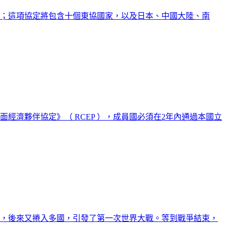
上簽署；這項協定將包含十個東協國家，以及日本、中國大陸、南
面經濟夥伴協定》（ RCEP ），成員國必須在2年內通過本國立
突，後來又捲入多國，引發了第一次世界大戰。等到戰爭結束，