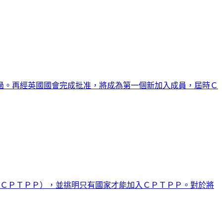
過。再經英國國會完成批准，將成為第一個新加入成員，屆時Ｃ
（ＣＰＴＰＰ），並挑明只有國家才能加入ＣＰＴＰＰ。對於將