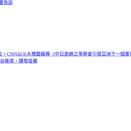
科書告訴
走。CNN以斗大標題報導〈中日島嶼之爭將會引發亞洲下一個軍
河谷衝突，爆發投擲