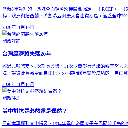
歷時8年談判的「區域全面經濟夥伴關係協定」（ RCEP ）
韓、澳洲與紐西蘭，將創造亞洲最大自由貿易區，涵蓋全球30%
2020年11月16日
國政評論
台灣經濟將失落20年
經過31輪諮商、8次部長會議、11次期間部長會議的艱辛努力之
法，讓彼此貿易全面自由化。這個諮商8年終於成功的「自由
2020年11月16日
國政評論
美中對抗是必然還是偶然？
日前本專欄刊文中提及，1914年奧匈帝國太子在巴爾幹半島