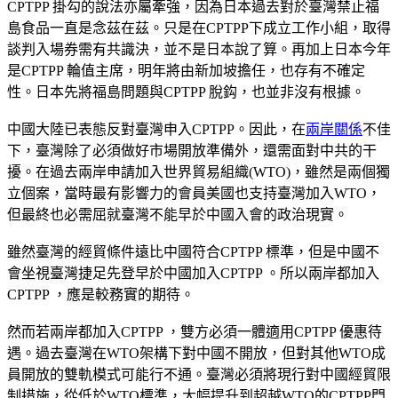
CPTPP 掛勾的說法亦屬牽強，因為日本過去對於臺灣禁止福
島食品一直是念茲在茲。只是在CPTPP下成立工作小組，取得
談判入場券需有共識決，並不是日本說了算。再加上日本今年
是CPTPP 輪值主席，明年將由新加坡擔任，也存有不確定
性。日本先將福島問題與CPTPP 脫鈎，也並非沒有根據。
中國大陸已表態反對臺灣申入CPTPP。因此，在
兩岸關係
不佳
下，臺灣除了必須做好市場開放準備外，還需面對中共的干
擾。在過去兩岸申請加入世界貿易組織(WTO)，雖然是兩個獨
立個案，當時最有影響力的會員美國也支持臺灣加入WTO，
但最終也必需屈就臺灣不能早於中國入會的政治現實。
雖然臺灣的經貿條件遠比中國符合CPTPP 標準，但是中國不
會坐視臺灣捷足先登早於中國加入CPTPP 。所以兩岸都加入
CPTPP ，應是較務實的期待。
然而若兩岸都加入CPTPP ，雙方必須一體適用CPTPP 優惠待
遇。過去臺灣在WTO架構下對中國不開放，但對其他WTO成
員開放的雙軌模式可能行不通。臺灣必須將現行對中國經貿限
制措施，從低於WTO標準，大幅提升到超越WTO的CPTPP門