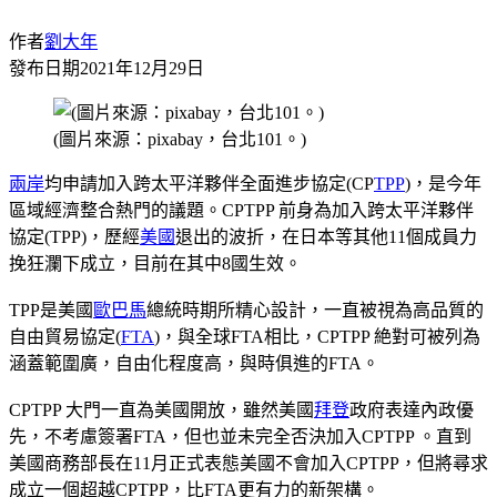
作者
劉大年
發布日期
2021年12月29日
(圖片來源：pixabay，台北101。)
兩岸
均申請加入跨太平洋夥伴全面進步協定(CP
TPP
)，是今年
區域經濟整合熱門的議題。CPTPP 前身為加入跨太平洋夥伴
協定(TPP)，歷經
美國
退出的波折，在日本等其他11個成員力
挽狂瀾下成立，目前在其中8國生效。
TPP是美國
歐巴馬
總統時期所精心設計，一直被視為高品質的
自由貿易協定(
FTA
)，與全球FTA相比，CPTPP 絶對可被列為
涵蓋範圍廣，自由化程度高，與時俱進的FTA。
CPTPP 大門一直為美國開放，雖然美國
拜登
政府表達內政優
先，不考慮簽署FTA，但也並未完全否決加入CPTPP 。直到
美國商務部長在11月正式表態美國不會加入CPTPP，但將尋求
成立一個超越CPTPP，比FTA更有力的新架構。