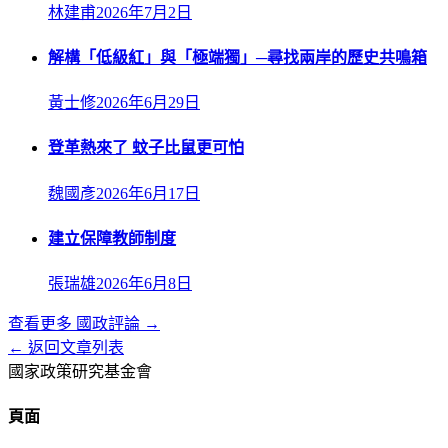
林建甫
2026年7月2日
解構「低級紅」與「極端獨」─尋找兩岸的歷史共鳴箱
黃士修
2026年6月29日
登革熱來了 蚊子比鼠更可怕
魏國彥
2026年6月17日
建立保障教師制度
張瑞雄
2026年6月8日
查看更多
國政評論
→
← 返回文章列表
國家政策研究基金會
頁面