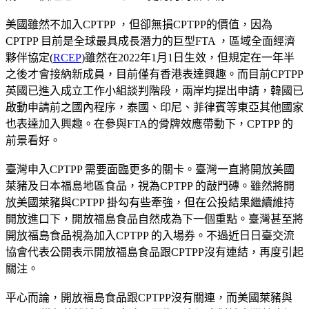
美國雖然不加入CPTPP ，但卻無損CPTPP的價值，因為
CPTPP 目前是全球最具成長潛力的巨型FTA ，區域全面經濟
夥伴協定(
RCEP
)雖然在2022年1月1日生效，但規定在一年半
之後才會接納新成員，目前僅有香港表達興趣。而目前CPTPP
英國已進入成立工作小組談判階段，兩岸均提出申請，韓國已
啟動申請前之國內程序，泰國、印尼、菲律賓等東亞其他國家
也表達加入興趣。在參與FTA的骨牌效應帶動下，CPTPP 的
前景看好。
臺灣申入CPTPP 需要面臨更多的關卡。臺灣一直將開放美國
萊豬及日本福島地區食品，視為CPTPP 的敲門磚。雖然將開
放美國萊豬與CPTPP 掛勾有些牽強，但在公投結果繼續維持
開放進口下，開放福島食品自然成為下一個重點。臺灣甚至將
開放福島食品視為加入CPTPP 的入場券。不過近日日臺交流
協會代表公開表示開放福島食品跟CPTPP沒有連結，再度引起
關注。
平心而論，開放福島食品跟CPTPP沒有關連，而美國萊豬與