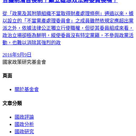
合議制淪首長制？顧立雄想效法蔣委員長嗎？
從「政黨及其附隨組織不當取得財產處理條例」通過以來，據
以設立的「不當黨產處理委員會」之成員雖然依規定應超出黨
派之外，依據法律公正獨立行使職權，但從其委員組成來看，
政治立場卻極為鮮明，縱使委員沒有特定黨籍，不參與政黨活
動，也難以消除其強烈的政
2016年9月9日
國家政策研究基金會
頁面
關於基金會
文章分類
國政評論
國政分析
國政研究