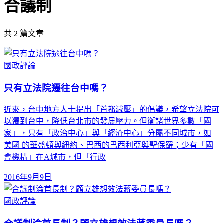
合議制
共
2
篇文章
國政評論
只有立法院遷往台中嗎？
近來，台中地方人士提出「首都減壓」的倡議，希望立法院可
以遷到台中，降低台北市的發展壓力。但衡諸世界多數「國
家」，只有「政治中心」與「經濟中心」分屬不同城市，如
美國 的華盛頓與紐約、巴西的巴西利亞與聖保羅；少有「國
會機構」在A城市，但「行政
2016年9月9日
國政評論