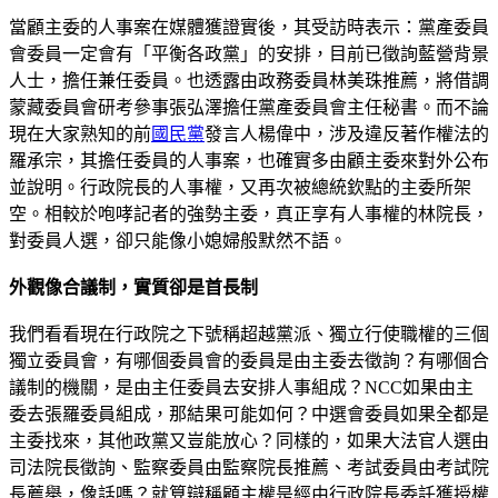
當顧主委的人事案在媒體獲證實後，其受訪時表示：黨產委員
會委員一定會有「平衡各政黨」的安排，目前已徵詢藍營背景
人士，擔任兼任委員。也透露由政務委員林美珠推薦，將借調
蒙藏委員會研考參事張弘澤擔任黨產委員會主任秘書。而不論
現在大家熟知的前
國民黨
發言人楊偉中，涉及違反著作權法的
羅承宗，其擔任委員的人事案，也確實多由顧主委來對外公布
並說明。行政院長的人事權，又再次被總統欽點的主委所架
空。相較於咆哮記者的強勢主委，真正享有人事權的林院長，
對委員人選，卻只能像小媳婦般默然不語。
外觀像合議制，實質卻是首長制
我們看看現在行政院之下號稱超越黨派、獨立行使職權的三個
獨立委員會，有哪個委員會的委員是由主委去徵詢？有哪個合
議制的機關，是由主任委員去安排人事組成？NCC如果由主
委去張羅委員組成，那結果可能如何？中選會委員如果全都是
主委找來，其他政黨又豈能放心？同樣的，如果大法官人選由
司法院長徵詢、監察委員由監察院長推薦、考試委員由考試院
長薦舉，像話嗎？就算辯稱顧主權是經由行政院長委託獲授權