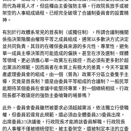
而代為尋覓人才，但這種由主委強勢主導，行政院長放手或被
架空的人事組成過程，已經完全破壞了合議制委員會的設置精
神。
有別於行政體系常見的首長制（或獨任制），所謂合議制機關
係指決策階層由權限平等之成員組成，通常以多數決方式決定
並共同負責，其目的在確保委員來源的多元性、專業性，避免
單一成員主導決策而可能造成的偏狹。甚至在涉及選制、媒體
等領域，更必須擔心單一政黨左右操控，而必須有更多對於超
出黨派的規範。因而兩者在本質上有極大的差異。今天不當黨
產處理委員會的組成，由一個（曾為）政黨不分區立委隻手主
導，究竟是首長制？還是由委員平等組成的合議制？一般民眾
能期待某個委員在會議中能堅持專業，對一個總統相挺，行政
院長都不敢違逆的強勢主委嗆聲的場景嗎？
此外，委員會委員雖然被要求必須超越黨派，依法獨立行使職
權，但委員若違背此規範，還必須由全體委員2/3委員出席，
出席委員2/3決議後，行政院長才能將該委員解職。行政院長
的人事權不僅被總統侵犯，被主委架空，還被制定本法的立委