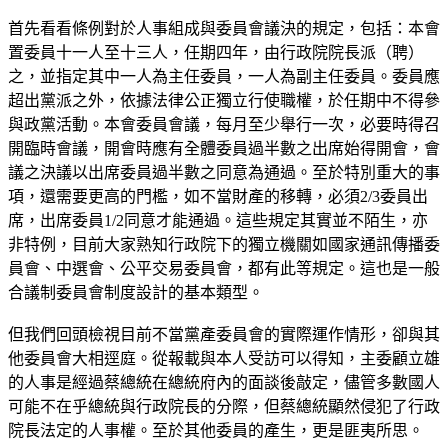
首先看看條例對於人事組成與委員會議決的規定，包括：本會
置委員十一人至十三人，任期四年，由行政院院長派（聘）
之，並指定其中一人為主任委員，一人為副主任委員。委員應
超出黨派之外，依據法律公正獨立行使職權，於任期中不得參
與政黨活動。本會委員會議，每月至少舉行一次，必要時得召
開臨時會議，開會時應有全體委員過半數之出席始得開會，會
議之決議以出席委員過半數之同意為通過。至於特別重大的事
項，還需要更高的門檻，如不當財產的移轉，必須2/3委員出
席，出席委員1/2同意才能通過。這些規定其實並不陌生，亦
非特例，目前大家熟知行政院下的獨立機關如國家通訊傳播委
員會、中選會、公平交易委員會，都有此等規定。這也是一般
合議制委員會制度設計的基本類型。
但我們回頭檢視目前不當黨產委員會的實際運作情形，卻與其
他委員會大相逕庭。從報載與本人受訪可以得知，主委顧立雄
的人事是經過蔡總統在總統府內的面談後敲定，儘管多數國人
可能不在乎總統與行政院長的分際，但蔡總統顯然侵犯了行政
院長法定的人事權。至於其他委員的產生，更是匪夷所思。