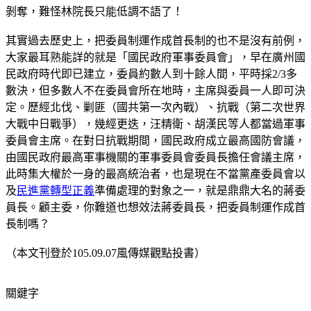
剝奪，難怪林院長只能低調不語了！
其實過去歷史上，把委員制運作成首長制的也不是沒有前例，
大家最耳熟能詳的就是「國民政府軍事委員會」，早在廣州國
民政府時代即已建立，委員約數人到十餘人間，平時採2/3多
數決，但多數人不在委員會所在地時，主席與委員一人即可決
定。歷經北伐、剿匪（國共第一次內戰）、抗戰（第二次世界
大戰中日戰爭），幾經更迭，汪精衛、胡漢民等人都當過軍事
委員會主席。在對日抗戰期間，國民政府成立最高國防會議，
由國民政府最高軍事機關的軍事委員會委員長擔任會議主席，
此時集大權於一身的最高統治者，也是現在不當黨產委員會以
及
民進黨
轉型正義
準備處理的對象之一，就是鼎鼎大名的蔣委
員長。顧主委，你難道也想效法蔣委員長，把委員制運作成首
長制嗎？
（本文刊登於105.09.07風傳媒觀點投書）
關鍵字