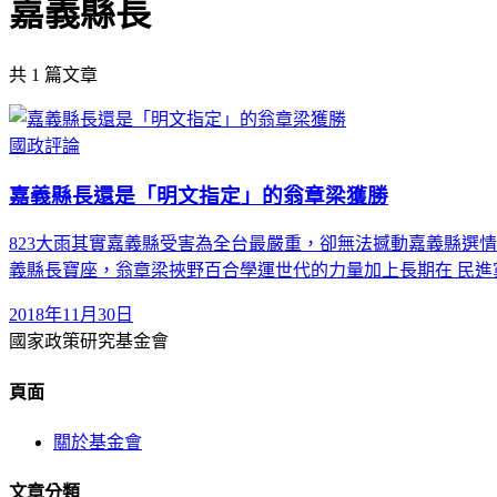
嘉義縣長
共
1
篇文章
國政評論
嘉義縣長還是「明文指定」的翁章梁獲勝
823大雨其實嘉義縣受害為全台最嚴重，卻無法撼動嘉義縣選
義縣長寶座，翁章梁挾野百合學運世代的力量加上長期在 民進
2018年11月30日
國家政策研究基金會
頁面
關於基金會
文章分類