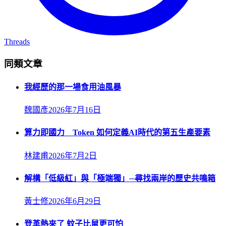
Threads
同類文章
我經歷的那一場食用油風暴
魏國彥
2026年7月16日
算力即國力 Token 如何定義AI時代的第五生產要素
林建甫
2026年7月2日
解構「低級紅」與「極端獨」─尋找兩岸的歷史共鳴箱
黃士修
2026年6月29日
登革熱來了 蚊子比鼠更可怕