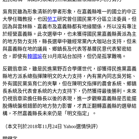
吳育民雖為形象清新的學者形象，在嘉義縣唯一的國立的中正
大學任職教授，也因
勞工
研究曾任國民黨不分區立法委員，但
因為與雲林縣、嘉義市及嘉義縣都有地緣關係，所以沒有專注
於經營嘉義縣。此次選舉中，也未獲得國民黨嘉義縣黃派為主
的地方勢力支持，縣長選舉中雖經常黨內大咖站台支持，但未
與嘉義縣在地的議員、鄉鎮長及代表等基層民意代表緊密結
合，即使有
韓國瑜
在10月底站台加持，但仍是孤掌難鳴。
反觀翁章梁，雖是民進黨野百合學運世代，卻獲得民進黨嘉義
縣地方派系總指揮陳明文的大力支持，內有黨內同志吳芳銘、
外有國民黨吳育仁的夾擊，但在陳明文指揮的農會系統、鄉鎮
長系統及代表會系統的大力支持下，仍然獲得最後勝利。未來
仍視翁章梁擔任縣長以後的表現，進一步觀察嘉義縣是否能擺
脫傳統盤根錯節的地方勢力影響，才真正翻轉嘉義縣的選舉結
構，不然嘉義縣長未來仍是「明文指定」。
（本文刊於2018年11月24日 Yahoo選情快評）
關鍵字