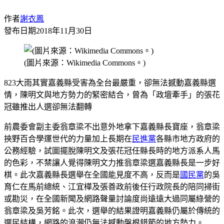
作者
謝衣鳳
發布日期
2018年11月30日
(圖片來源：Wikimedia Commons。)
823大雨其實嘉義縣受害為全台最嚴重，卻無法撼動嘉義縣選
情，陳明文與地方勢力的緊密結合，曾為「政壇牽手」的張花
冠雖推出人選卻無法翻轉
前農委會副主委翁章梁不出意外地拿下嘉義縣長寶座，翁章梁
挾野百合學運世代的力量加上長期在
民進黨
各縣市地方政府的
公務經驗，試圖擺脫陳明文及張花冠任縣長時的地方派系人馬
的色彩，不禁讓人覺得陳明文力推翁章梁選嘉義縣長是一步好
棋。此次嘉義縣長選舉在全國能見度不高，反而是
國民黨
的吳
育仁在馬前總統、江宜樺及張善政前後任行政院長的陪同掃街
或勘災，在全國新聞及網路聲量討論度尚遠遠大過同屬綠營的
翁章梁及吳芳銘。此次，選舉的結果證明嘉義縣仍屬於傳統的
選民結構，網路的浪潮仍無法撼動盤根錯節的地方勢力。