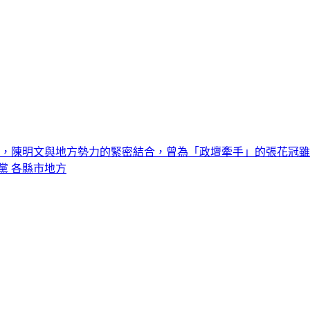
情，陳明文與地方勢力的緊密結合，曾為「政壇牽手」的張花冠雖
黨 各縣市地方