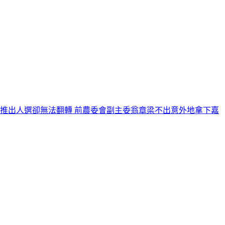
推出人選卻無法翻轉 前農委會副主委翁章梁不出意外地拿下嘉