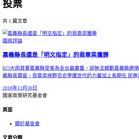
投票
共
1
篇文章
國政評論
嘉義縣長還是「明文指定」的翁章梁獲勝
823大雨其實嘉義縣受害為全台最嚴重，卻無法撼動嘉義縣選
義縣長寶座，翁章梁挾野百合學運世代的力量加上長期在 民進
2018年11月30日
國家政策研究基金會
頁面
關於基金會
文章分類