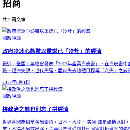
招商
共
2
篇文章
國政評論
政府冷冰心態難以重燃已「冷灶」的經濟
最近，全國工業總會發表「2017年產業白皮書」，在白皮書
職、經濟失調、世代失落、國家失去總體目標等「六失」之威脅
2017年8月1日
國政評論
拼政治之餘也別忘了拼經濟
世界各國為招商各出奇招，日本、大陸、 美國 都是熱情以對
業，不得不另尋出路，主要就是感受到其他國家對投資案的熱