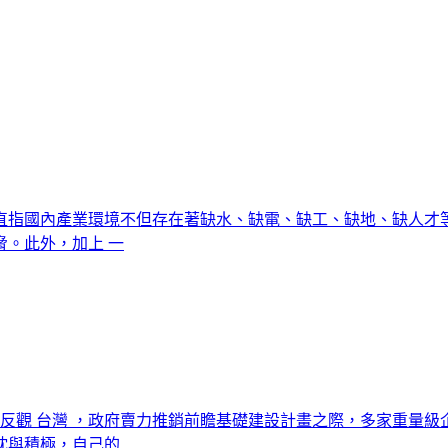
中直指國內產業環境不但存在著缺水、缺電、缺工、缺地、缺人
。此外，加上 一
，反觀 台灣 ，政府賣力推銷前瞻基礎建設計畫之際，多家重量
忱與積極，自己的