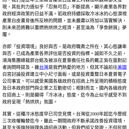
現，其批判力道似乎「忍無可忍」不斷提高，顯示產業各界對
政府經濟政策的日益不滿。若政府持續採取冷冰冰的心態漠視
產業白皮書背後所反映的問題，並未嚴肅以待加以落實解決，
則未來恐將難以重燃熱烘烘之經濟，甚至淪為「爭食餅屑」夢
魘。
亦即「投資環境」良好與否，是政府職責之所在，其心態謙卑
與否，已成為產業各界評估是否投資的指標。誠如不久之前，
鴻海集團總裁郭台銘及被派在夏普擔任社長的戴正吳在面對記
者詢問時提及，雖
台灣
是我們熱愛的地方，但其不論前往
美國
白宮討論投資建立中小尺寸面板，或是投資重整日本夏普電子
公司事宜，可以感受美國各級政府在招商上所呈現的積極態度
及日本政府部門與企業之互動密切；相對而言，國內各級政府
在招商上，則是顯得「冷冰冰」態度，迄今為止似乎感受不到
政府呈現「熱烘烘」氛圍。
其實，這種冷冰態度早已司空見慣。台灣從2000年起迄今歷經
三次政權輪替迄今，雖此一期間政府不斷承諾改善投資環境，
甚至大張旗鼓辦理各項招商活動，但我們卻又發現，不但民間