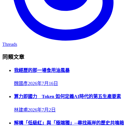
Threads
同類文章
我經歷的那一場食用油風暴
魏國彥
2026年7月16日
算力即國力 Token 如何定義AI時代的第五生產要素
林建甫
2026年7月2日
解構「低級紅」與「極端獨」─尋找兩岸的歷史共鳴箱