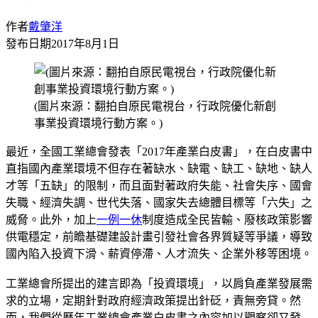
作者
戴肇洋
發布日期
2017年8月1日
(圖片來源：翻拍自原民電視台，行政院優化新創
事業投資環境行動方案。)
最近，全國工業總會發表「2017年產業白皮書」，在白皮書中
直指國內產業環境不但存在著缺水、缺電、缺工、缺地、缺人
才等「五缺」的限制，而且面對著政府失能、社會失序、國會
失職、經濟失調、世代失落、國家失去總體目標等「六失」之
威脅。此外，加上
一例一休
制度造成全民皆輸、廢核政策影響
供電穩定，前瞻基礎建設計畫引發社會各界質疑等爭議，導致
國內陷入投資下滑、薪資停滯、人才流失、企業外移等困境。
工業總會所提出的建言即為「投資環境」，以肩負產業發展需
求的立場，定期針對政府經濟政策提出針砭，責無旁貸。然
而，我們從歷年工業總會產業白皮書之內容加以觀察卻又發