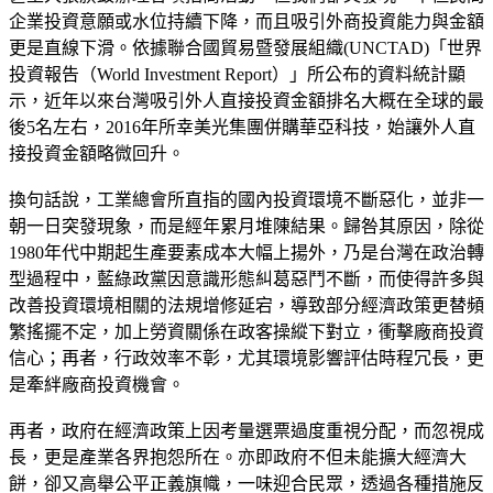
企業投資意願或水位持續下降，而且吸引外商投資能力與金額
更是直線下滑。依據聯合國貿易暨發展組織(UNCTAD)「世界
投資報告（World Investment Report）」所公布的資料統計顯
示，近年以來台灣吸引外人直接投資金額排名大概在全球的最
後5名左右，2016年所幸美光集團併購華亞科技，始讓外人直
接投資金額略微回升。
換句話說，工業總會所直指的國內投資環境不斷惡化，並非一
朝一日突發現象，而是經年累月堆陳結果。歸咎其原因，除從
1980年代中期起生產要素成本大幅上揚外，乃是台灣在政治轉
型過程中，藍綠政黨因意識形態糾葛惡鬥不斷，而使得許多與
改善投資環境相關的法規增修延宕，導致部分經濟政策更替頻
繁搖擺不定，加上勞資關係在政客操縱下對立，衝擊廠商投資
信心；再者，行政效率不彰，尤其環境影響評估時程冗長，更
是牽絆廠商投資機會。
再者，政府在經濟政策上因考量選票過度重視分配，而忽視成
長，更是產業各界抱怨所在。亦即政府不但未能擴大經濟大
餅，卻又高舉公平正義旗幟，一味迎合民眾，透過各種措施反