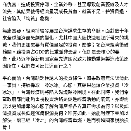
商仇富，造成投資停滯、企業外移，甚至導致創業萎縮及人才
流失，其結果使得經濟呈現成長貧血、就業不足、薪資倒退，
社會陷入「均貧」危機。
無庸置疑，經濟持續發展是台灣謀求生存的命脈。面對數十年
來全球經濟最急劇的變化，尤其中國大陸快速崛起所帶來的挑
戰，我們更加需要有質佳量足的投資，始能引領台灣經濟衝破
難關。雖投資占GDP的比重並非最高，但卻是最核心的要
素，此乃近年從新興國家至先進國家致力推動重返製造政策原
因所在，我們豈可反其道而行之？
平心而論，台灣缺乏極誘人的投資條件，如果政府無法認清此
一事實，持續採取「冷冰冰」心態，其結果恐讓企業投資「冷
冰冰」，台灣經濟則將陷入越燒越冷困境。在此同時，我們希
望政府部門能夠重視投資活絡是促進經濟活動的氧氣，亦即需
要以更加謙卑的心態了解台灣產業各界真正需求為何？以及認
清投資成長低迷沉疴根源為何？唯有如此，始能對症下藥加以
解決，讓已經「冷灶」的台灣經濟重燃，進而引領國家脫胎換
骨！