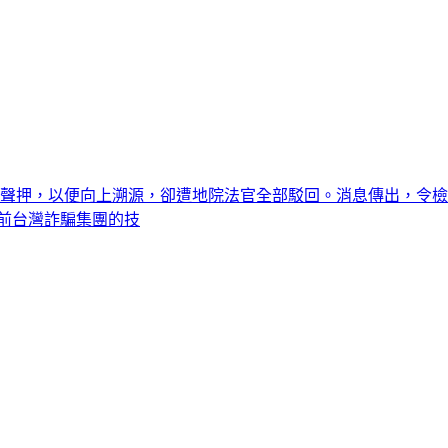
罪聲押，以便向上溯源，卻遭地院法官全部駁回。消息傳出，令
前台灣詐騙集團的技