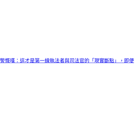
檢警慨嘆：這才是第一線執法者與司法官的「現實斷點」，即便