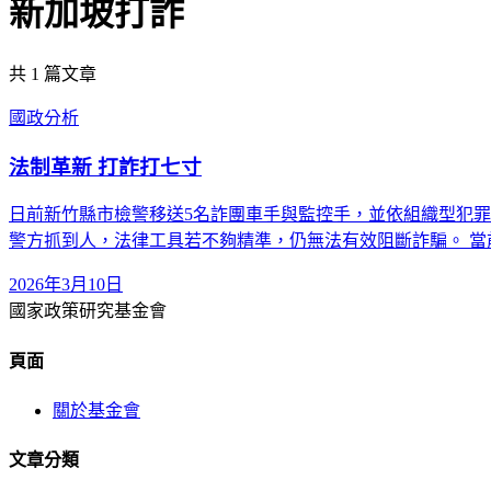
新加坡打詐
共
1
篇文章
國政分析
法制革新 打詐打七寸
日前新竹縣市檢警移送5名詐團車手與監控手，並依組織型犯
警方抓到人，法律工具若不夠精準，仍無法有效阻斷詐騙。 當
2026年3月10日
國家政策研究基金會
頁面
關於基金會
文章分類