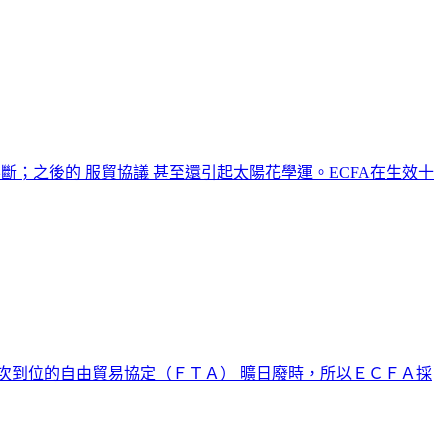
議不斷；之後的 服貿協議 甚至還引起太陽花學運。ECFA在生效十
一次到位的自由貿易協定（ＦＴＡ） 曠日廢時，所以ＥＣＦＡ採