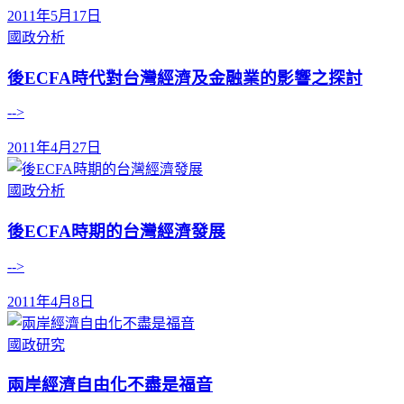
2011年5月17日
國政分析
後ECFA時代對台灣經濟及金融業的影響之探討
-->
2011年4月27日
國政分析
後ECFA時期的台灣經濟發展
-->
2011年4月8日
國政研究
兩岸經濟自由化不盡是福音