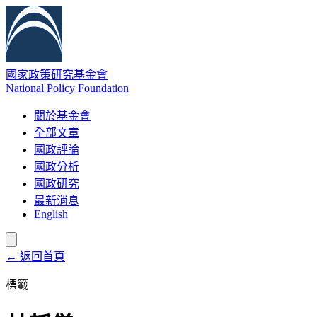
國家政策研究基金會
National Policy Foundation
關於基金會
全部文章
國政評論
國政分析
國政研究
最新消息
English
← 返回首頁
標籤