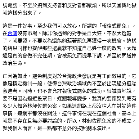
調彎腰，不至於搞到支持者和反對者都厭煩，所以天堂與地獄
就這樣分出來了。
這是一件好事，至少我們可以放心，所謂的「報復式罷免」，
在
台灣
沒有市場。除非你遇到的對手是自大狂，不然大選輸
了，就要認，不要以為還能夠藉著罷免再獲得一次機會。這樣
的結果同樣也提醒那些選贏就不知道自己姓什麼的政客，太超
過是真的會做不完任期，會被罷免而提早下課，甚至於葬送掉
政治生命。
正因為如此，罷免制度對於台灣政治發展是有正面效果的，它
像是穩定機制一般，使得台灣政治場域內不至於出現過分極端
激進者。同時，也不會允許報復式罷免的成功。很誠實地說，
要不是因為逼近投票日，媒體報導變多，我真的要懷疑到底有
多少人知道林昶佐罷免案。如果連網路上都沒啥人在討論這件
事情，連網軍都沒在關注，這件事情在現在這個社會，基本上
就是不存在且無必要討論的。所以，林昶佐罷免案的不成立，
就我個人而言，是一點都不意外的按照劇本演出。