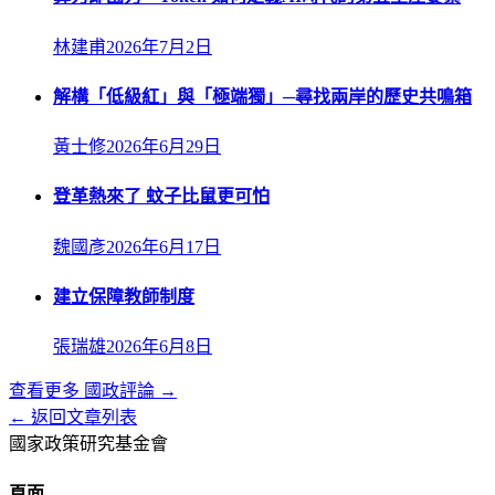
林建甫
2026年7月2日
解構「低級紅」與「極端獨」─尋找兩岸的歷史共鳴箱
黃士修
2026年6月29日
登革熱來了 蚊子比鼠更可怕
魏國彥
2026年6月17日
建立保障教師制度
張瑞雄
2026年6月8日
查看更多
國政評論
→
← 返回文章列表
國家政策研究基金會
頁面