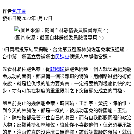
作者
包正豪
發布日期
2022年1月17日
(圖片來源：截圖自林靜儀委員臉書專頁。)
9日兩場投票結果揭曉，台北第五選區林昶佐罷免案沒通過，
台中第二選區立委補選由
民進黨
候選人林靜儀當選。
先看林昶佐罷免案，從
韓國瑜
被罷免開始，個人就認為能夠罷
免成功的案例，都具備一個很難堪的特質，用網路遊戲的術語
來說，就是拉仇恨的能力要夠高，一定得要搞到親痛仇快的地
步，才有可能在制度的重重限制之下突破罷免成立的門檻。
到目前為止的幾個罷免案，韓國瑜、王浩宇、黃捷、陳柏惟，
到今天的林昶佐，都是一樣的，被成功罷免的韓國瑜、王浩
宇、陳柏惟都是管不住自己的嘴巴，而有自我膨脹問題的政治
人物；反觀黃捷和林昶佐，縱使你不喜歡他們，但必須要承認
的是，這兩位真的沒這麼口無遮攔，該低調彎腰的時候，就低