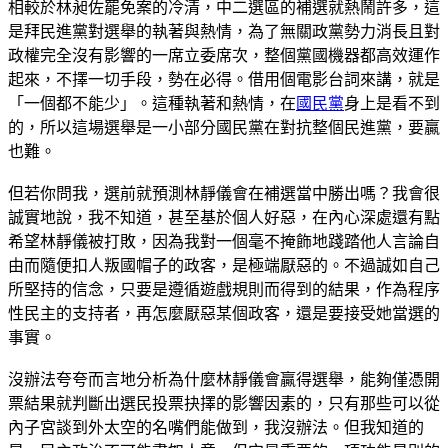
相較於林昶佐罷免案的冷清，中二選區的補選就熱鬧許多，這
是拜民進黨對選舉的執著與熱情，為了無關政黨勢力消長且對
政權完全沒有影響的一席立委席次，整個黨國機器都高效運作
起來，不擇一切手段，勢在必得。借用個電影台詞來講，就是
「一個都不能少」。這種執著和熱情，在
國民黨
身上是看不到
的，所以這場選舉是一小部分國民黨在對抗整個民進黨，要贏
也難。
但若你問我，選前就預測林靜儀會在補選當中勝出嗎？我會很
誠實地說，我不知道，甚至基於個人好惡，在內心深處還有點
希望林靜儀被打敗，因為我對一個毫不掩飾地踐踏他人言論自
由而隨便扣人叛國帽子的政客，是極端厭惡的。不過誠如自己
所堅持的信念，只要是遵循遊戲規則而得到的結果，作為程序
性民主的支持者，再怎麼厭惡某個政客，還是要接受她當選的
事實。
沒辦法夸夸而言地分析為什麼林靜儀會贏得選舉，能夠僅憑開
票結果就判斷出選民投票抉擇的影響因素的，只有那些可以從
內子宮談到外太空的名嘴們能做到，我沒辦法。但我知道的