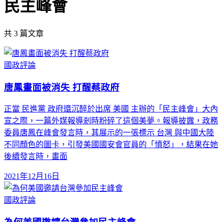
民主峰會
共
3
篇文章
國政評論
唐鳳畫面被消失 打醒蔡政府
正當 民進黨 政府還沉醉於出席 美國 主辦的「民主峰會」大內
宣之際，一篇外媒報導剎時粉碎了這個美夢。報導披露，政務
委員唐鳳在峰會發言時，其展示的一張標示 台灣 與中國大陸
不同顏色的圖卡，引發美國國安會官員的「憤怒」，結果在她
後續發言時，畫面
2021年12月16日
國政評論