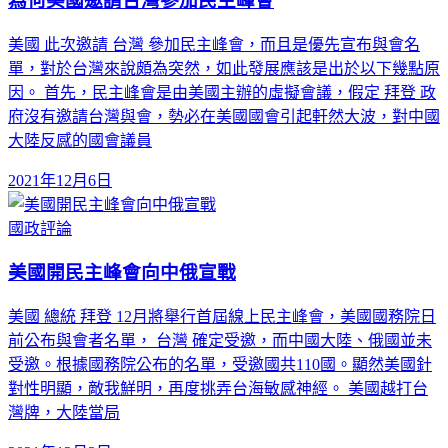
為何美國邀請台灣參加民主峰會
美國 此次邀請 台灣 參加民主峰會，而且是優先宣布與會名
單，對於台灣來說頗為突然，如此發展應該是出於以下幾點原
因。 首先，民主峰會是由美國主辦的虛擬會議，假定 拜登 政
府沒有邀請台灣與會，勢必在美國國會引起軒然大波，對中國
大陸反感的國會議員
2021年12月6日
國政評論
美國開民主峰會向中俄宣戰
美國 總統 拜登 12月將舉行首屆線上民主峰會，美國國務院日
前公布與會者名單， 台灣 確定受邀，而中國大陸、俄國並未
受邀。根據國務院公布的名單，受邀國共110國。顯然美國針
對性明顯，敵我鮮明，再度挑弄台海敏感神經。 美國越打台
灣牌，大陸當局