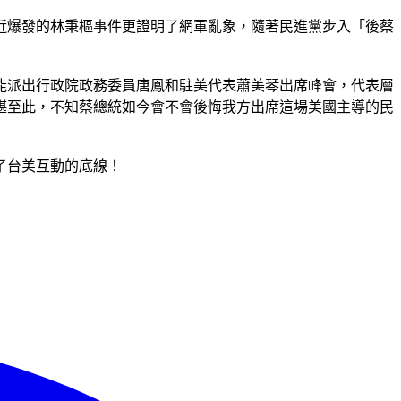
近爆發的林秉樞事件更證明了網軍亂象，隨著民進黨步入「後蔡
能派出行政院政務委員唐鳳和駐美代表蕭美琴出席峰會，代表層
堪至此，不知蔡總統如今會不會後悔我方出席這場美國主導的民
了台美互動的底線！