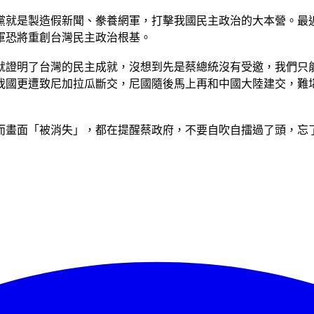
黨就是製造假新聞、豢養網軍，打擊我國民主政治的大本營。最
軍恐將重創台灣民主政治根基。
就證明了台灣的民主成就，沒想到先是蔡總統沒有受邀，我們只
我國更遭致尼加拉瓜斷交，尼國隨後馬上再和中國大陸建交，難
而畫面「被消失」，都在提醒蔡政府，不要自吹自擂過了頭，忘