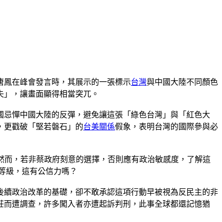
唐鳳在峰會發言時，其展示的一張標示
台灣
與中國大陸不同顏色
失」，讓畫面顯得相當突兀。
國忌憚中國大陸的反彈，避免讓這張「綠色台灣」與「紅色大
，更戳破「堅若磐石」的
台美關係
假象，表明台灣的國際參與必
。然而，若非蔡政府刻意的選擇，否則應有政治敏感度，了解這
等級，這有公信力嗎？
後續政治改革的基礎，卻不敢承認這項行動早被視為反民主的非
莊而遭調查，許多闖入者亦遭起訴判刑，此事全球都還記憶猶