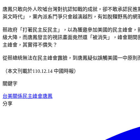
唐鳳只敢向外人吹噓台灣對抗認知戰的成就，卻不敢承認民進
英文時代」，黨內派系鬥爭只會越演越烈，有如脫韁野馬的網
蔡政府「打著民主反民主」，以為獲邀參加美國的民主峰會，
級大降，而唐鳳發言的視訊畫面竟然還「被消失」，峰會期間
主峰會，其實得不償失？
從蔡總統無法在民主峰會露臉，到唐鳳疑似誤觸美國一中原則
（本文刊載於110.12.14 中國時報）
關鍵字
台美關係
民主峰會
唐鳳
分享