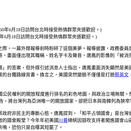
1960年6月18日訪問台北時接受熱情群眾夾道歡迎。)
之際，一篇外媒報導剎時粉碎了這個美夢。報導披露，政務委員
時，畫面僅出現其職稱、姓名字卡及聲音，唐鳳的影像則「被消
題」的答案，但外媒引述消息人士指出，唐鳳畫面消失顯然是美
黨的台獨路線背書。換言之，美國突然變臉不僅僅是打臉
蔡英文
球各國公民權利的開放程度進行排名的彩色地圖，與政治立場無關
報告，將台灣列為亞洲唯一的開放國家，卻把日本與南韓列為狹窄
蔡政府非民主的專斷心態。唐鳳提到，「和平占領國會」是台灣
徵的國會殿堂？今年年初美國
川普
總統因鼓吹支持者闖進國會山
共鳴，恐怕只是自曝其短罷了。