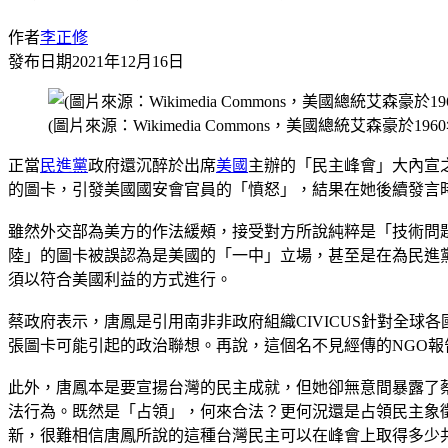
作者
李正修
發布日期
2021年12月16日
(圖片來源：Wikimedia Commons，美國總統艾森豪於
正當
民進黨
政府還沉醉於出席
美國
主辦的「民主峰會」大內宣
的圖卡，引發美國國安會官員的「憤怒」，結果在她後續發言
雖然外交部為美方的作法緩頰，接受對方所說純粹是「技術問
陸」的圖卡被誤認為是美國的「一中」立場，甚至是在為民進
須以符合美國利益的方式進行。
蔡政府表示，唐鳳是引用南非非政府組織CIVICUS針對全
張圖卡可能引起的政治聯想。再說，這個名不見經傳的NGO
此外，唐鳳本是要宣揚台灣的民主成就，但她卻無意間暴露了
法行為。既然是「占領」，何來合法？更何況還是占領民主象
新，很難相信唐鳳所說的這種台灣民主可以在峰會上取得多少