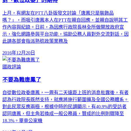
對「數位政委」的期待
上月，有網友在PTT八卦版發文討論「唐鳳只是裝飾品
嗎？」，而吸引唐鳳本人在PTT在親自回應，並親自說明其工
作內容與紀錄。日前，為因應行政院長林全所做開放政府宣
示，強化網路參與平台功能，協助公務人員對外交流對話，因
此請各部會指派熟稔政策業務及
2016年12月20日
國政評論
不要為難唐鳳了
自從數位政委唐鳳，一周有二天遠距上班的消息批露後，有者
認為行政院長既然支持，就應將施行範圍擴及全國公務體系。
對此民眾反應兩極，根據中時的民調顯示，有40.9%的受訪者
認同唐鳳，但主角若換成一般公務員，贊成的比例則驟降至
18.3%。畢竟公家機