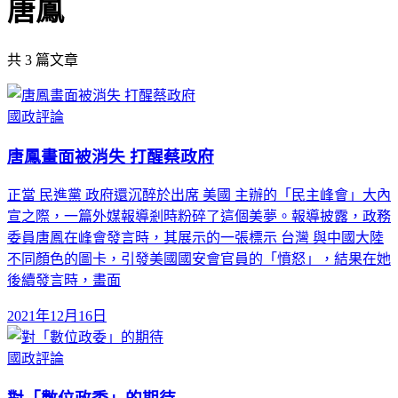
唐鳳
共
3
篇文章
國政評論
唐鳳畫面被消失 打醒蔡政府
正當 民進黨 政府還沉醉於出席 美國 主辦的「民主峰會」大內
宣之際，一篇外媒報導剎時粉碎了這個美夢。報導披露，政務
委員唐鳳在峰會發言時，其展示的一張標示 台灣 與中國大陸
不同顏色的圖卡，引發美國國安會官員的「憤怒」，結果在她
後續發言時，畫面
2021年12月16日
國政評論