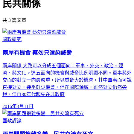
民共關係
共
3
篇文章
國政研究
兩岸有機會 蔡勿只渲染威脅
兩岸關係 大致可以分成五個面向：軍事、外交、政治、經
濟、與文化。這五面向的機會與威脅比例明顯不同。軍事與外
交面的對立一向最嚴重，所以威脅大於機會，其中軍事面可說
直接對立，幾乎鮮少機會。但在國際領域，雖然對立仍然尖
銳，但自80年代起先在非政府
2016年3月11日
國政評論