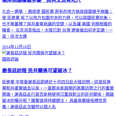
兩岸問題複雜多變 民共交流有死穴
九合一選舉 ，徹底使 國民黨 原有的地方執政版圖幾乎崩盤；
使 民進黨 有了以地方包圍中央的力道，可以與國民黨抗衡，
也不無蓄積了與共產黨商議的空間，以及讓 美國 另眼相看的
機會。 北京消息指出，大陸已對 台灣 選後做出初步定調，一
是、這次大選
2014年12月16日
國政評論
謝長廷訪陸 民共關係可望破冰？
民進黨 中常委謝長廷即將於十月四日赴大陸訪問，這是民進
黨和共產黨過去以來，一直都未能敲開的高層訪問之行的重要
開端。謝長廷此行是否能夠使得沉重與對立的民共關係，開啟
破冰的曙光呢？確實值得持續關注。 具最高層級指標性意
義。謝長廷此次雖然以個人名