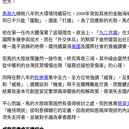
也大。
馬英九
總統八年的大環境持續惡化。2008年突如其來的金融
到已不只能「圍點」，還能「打援」。為了因應新的劣勢，馬
他在第一任內大體落實了這個理念。政治上，「
九二共識
」在
國際多邊參與加大，而在「外交休兵」的默契下竟然還冒出在
唯一風平浪靜的地帶，還持續贏得
美國
及國際社會的普遍讚譽
但馬的大陸政策雖然一鼓作氣，終究再衰三竭。其中緣由當然
從中獲利的台灣民眾慢慢出現「越靠近越怕受傷害」的心理。
同時在野八年的
民進黨
集中全力、全方位地強調「威脅」，反
和「威脅」；偶爾談到「機會」時不去闡釋難能可貴、而整體
結果就是本可創造安定繁榮兩岸關係的和解政策，逐漸失去國
平心而論，馬的大陸政策固然有值得檢討之處，但民進黨
蔡英
「維持現狀」卻刻意模糊它的定義，因為她知道兩岸現狀的內
流失支持者，並被對手譏為拿香跟拜。