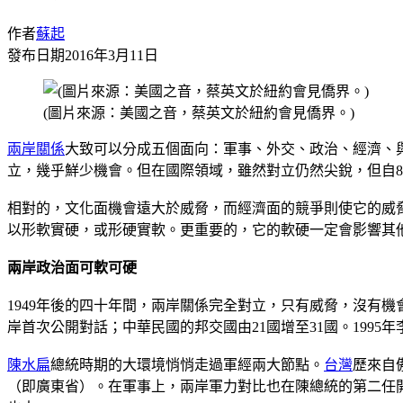
作者
蘇起
發布日期
2016年3月11日
(圖片來源：美國之音，蔡英文於紐約會見僑界。)
兩岸關係
大致可以分成五個面向：軍事、外交、政治、經濟、
立，幾乎鮮少機會。但在國際領域，雖然對立仍然尖銳，但自8
相對的，文化面機會遠大於威脅，而經濟面的競爭則使它的威
以形軟實硬，或形硬實軟。更重要的，它的軟硬一定會影響其
兩岸政治面可軟可硬
1949年後的四十年間，兩岸關係完全對立，只有威脅，沒有
岸首次公開對話；中華民國的邦交國由21國增至31國。199
陳水扁
總統時期的大環境悄悄走過軍經兩大節點。
台灣
歷來自
（即廣東省）。在軍事上，兩岸軍力對比也在陳總統的第二任