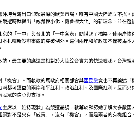
海嘯沖垮台灣出口仰賴最深的歐美市場，唯有中國大陸屹立不搖。
在競選時就提出「威脅極小化、機會極大化」的新理念，並在選
北京的「一中」與台北的「一中各表」間搭起了橋梁，使兩岸恢
日本札幌新設辦事處的突破例外。這個兩岸和解政策不僅被馬本
。
多端，最主要的應還是相對於大陸綜合實力的快速崛起，台灣經
對「機會」。而執政的馬政府相關部會與
國民黨
竟也不再論述「
台灣都可獲益的兩岸和平紅利、政治紅利、及國際紅利，反而只
內民眾的信心與支持。
文
主席以「維持現狀」為競選基調，就等於默認她了解大多數國
涵絕對不是只有「威脅」，沒有「機會」，而是兩者的有機組合