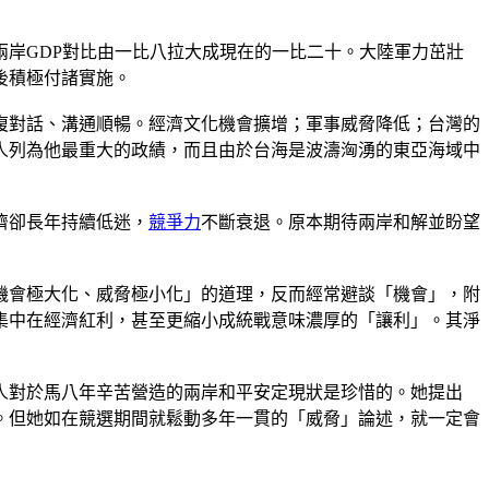
兩岸GDP對比由一比八拉大成現在的一比二十。大陸軍力茁壯
後積極付諸實施。
復對話、溝通順暢。經濟文化機會擴增；軍事威脅降低；台灣的
人列為他最重大的政績，而且由於台海是波濤洶湧的東亞海域中
濟卻長年持續低迷，
競爭力
不斷衰退。原本期待兩岸和解並盼望
機會極大化、威脅極小化」的道理，反而經常避談「機會」，附
集中在經濟紅利，甚至更縮小成統戰意味濃厚的「讓利」。其淨
人對於馬八年辛苦營造的兩岸和平安定現狀是珍惜的。她提出
。但她如在競選期間就鬆動多年一貫的「威脅」論述，就一定會