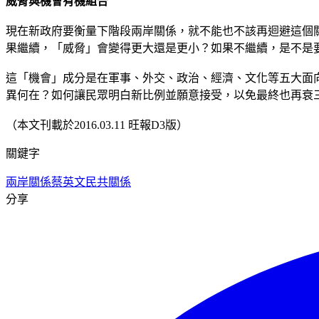
威脅與機會有機組合
現在新政府要衡量下階段兩岸關係，就不能也不該再迴避這個
果繼續，「威脅」會變得更大還是更小？如果不繼續，是不是
這「機會」成分是在軍事、外交、政治、經濟、文化等五大面
異何在？如何讓民眾明白新比例並願意接受，以免最終也再衰
（本文刊載於2016.03.11 旺報D3版）
關鍵字
兩岸關係
蔡英文
民共關係
分享