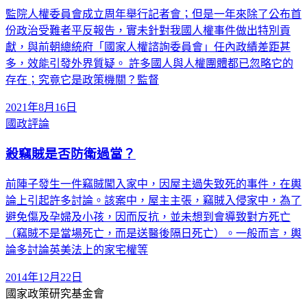
監院人權委員會成立周年舉行記者會；但是一年來除了公布首
份政治受難者平反報告，實未針對我國人權事件做出特別貢
獻，與前朝總統府「國家人權諮詢委員會」任內政績差距甚
多，效能引發外界質疑。 許多國人與人權團體都已忽略它的
存在；究竟它是政策機關？監督
2021年8月16日
國政評論
殺竊賊是否防衛過當？
前陣子發生一件竊賊闖入家中，因屋主過失致死的事件，在輿
論上引起許多討論。該案中，屋主主張，竊賊入侵家中，為了
避免傷及孕婦及小孩，因而反抗，並未想到會導致對方死亡
（竊賊不是當場死亡，而是送醫後隔日死亡）。一般而言，輿
論多討論英美法上的家宅權等
2014年12月22日
國家政策研究基金會