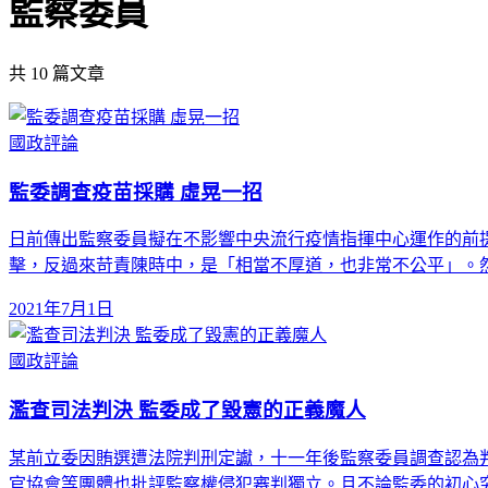
監察委員
共
10
篇文章
國政評論
監委調查疫苗採購 虛晃一招
日前傳出監察委員擬在不影響中央流行疫情指揮中心運作的前提
擊，反過來苛責陳時中，是「相當不厚道，也非常不公平」。
2021年7月1日
國政評論
濫查司法判決 監委成了毀憲的正義魔人
某前立委因賄選遭法院判刑定讞，十一年後監察委員調查認為判
官協會等團體也批評監察權侵犯審判獨立。且不論監委的初心