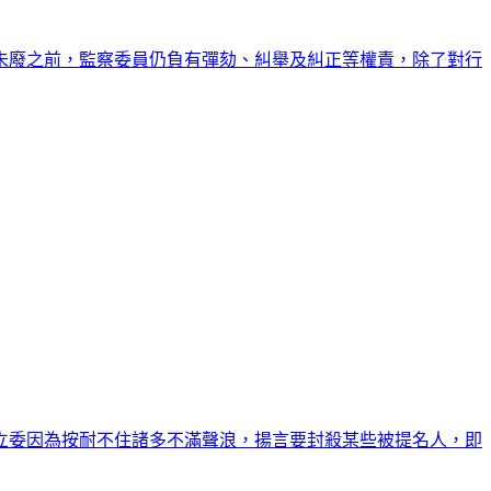
院未廢之前，監察委員仍負有彈劾、糾舉及糾正等權責，除了對行
立委因為按耐不住諸多不滿聲浪，揚言要封殺某些被提名人，即