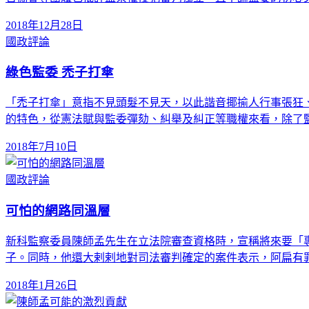
2018年12月28日
國政評論
綠色監委 禿子打傘
「禿子打傘」意指不見頭髮不見天，以此諧音揶揄人行事張狂
的特色，從憲法賦與監委彈劾、糾舉及糾正等職權來看，除了
2018年7月10日
國政評論
可怕的網路同溫層
新科監察委員陳師孟先生在立法院審查資格時，宣稱將來要「
子。同時，他還大剌剌地對司法審判確定的案件表示，阿扁有
2018年1月26日