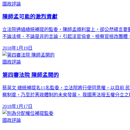
國政評論
陳師孟可能的激烈貢獻
立法院通過總統補提的監委，陳師孟順利當上，卻公然揚言要
不論法條、不論是非的言論，引起法官協會、檢察官檢改團體
2018年1月19日
國政評論
第四審法院 陳師孟開的
蔡英文 總統補提名11名監委，立法院將行使同意權，以目前
察制度，乃至於憲政體制的未來發展。 我國憲法按五權分立之
2018年1月17日
國政評論