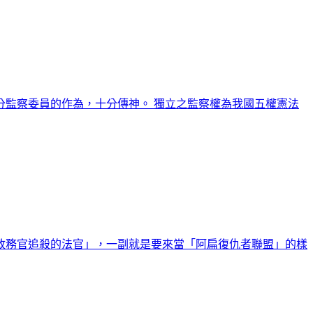
監察委員的作為，十分傳神。 獨立之監察權為我國五權憲法
政務官追殺的法官」，一副就是要來當「阿扁復仇者聯盟」的樣