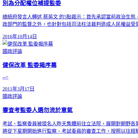
別為分配權位補提監委
總統府發言人轉述 蔡英文 的5點裁示：首先承認當前政治生
政部門的監督之外，也針對包括司法枉法裁判造成人民權益受
2016年10月14日
國政評論
健保改革 監委揭序幕
-->
2011年3月17日
國政評論
審查考監委人選勿流於意氣
考試、監察委員被提名人昨天集體前往立法院，展開對朝野各
將從下星期開始進行監察、考試委員的審查工作，按照以往經