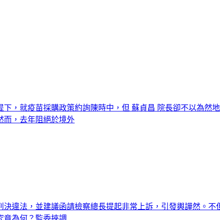
下，就疫苗採購政策約詢陳時中，但 蘇貞昌 院長卻不以為然
然而，去年阻絕於境外
決違法，並建議函請檢察總長提起非常上訴，引發輿譁然。不但
究竟為何？監委挾調