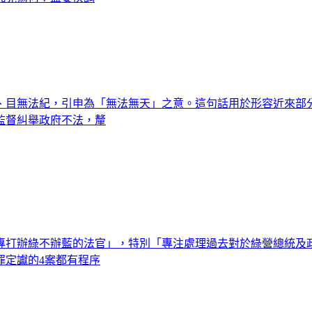
、目無法紀，引申為「無法無天」之意。這句話用於形容近來部分
監督糾舉政府不法，釐
專打辦綠不辦藍的法官」，特別「專注處理過去對於綠營總統及
罪定讞的4案都有程序