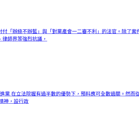
對付「辦綠不辦藍」與「對黨產會一二審不利」的法官。除了案
、律師界等強烈抗議，
 民進黨 在立法院握有過半數的優勢下，預料應可全數過關。然
精神，設行政