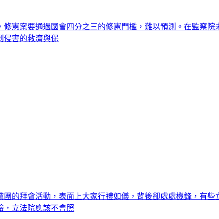
態，修憲案要通過國會四分之三的修憲門檻，難以預測。在監察
到侵害的救濟與保
黨團的拜會活動，表面上大家行禮如儀，背後卻處處機鋒，有些
驗，立法院應該不會照