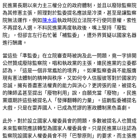
民進黨長期以來力主三權分立的政府體制，並且以廢除監察院
為其修憲主張，照理對於監委提名應該是冷漠，甚至是讓監察
院無法運作，例如
陳水扁
執政時因立法院不行使同意權，索性
不再提名人選。不料民進黨再度執政後，嘴上堅持「廢監
院」，但卻言左行右忙著「補監委」，遭外界質疑以國家名器
進行酬庸。
當這些「準監委」在立院審查時被詢及此一問題，竟一字排開
公然贊成廢除監察院，唱和執政黨的主張，連民進黨的立委都
認為，「這是一個非常尷尬的境界」。如果監察委員不能服膺
現有憲法體制的精神與秩序，又如何令人信服彼等對於國家的
忠誠，擁有善盡憲法權責的能力與決心？更誇張的是，被提名
的陳師孟甚至提出「廢物利用」說，自願充當「廢物」，民進
黨還期許這些被提名人「發揮翻轉的力量」。這齣監委補提名
大戲，只是在耍弄國人，已成為荒謬的憲政體制黑色喜劇。
此外，對於設立國家人權委員會的問題，多數被提名人也贊成
未來監察院應該轉型為國家人權委員會。只是民進黨以往認為
監察院設國家人權委員會不符「巴黎原則」的要求，而主張應