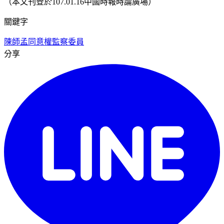
（本文刊登於107.01.16中國時報時論廣場）
關鍵字
陳師孟
同意權
監察委員
分享