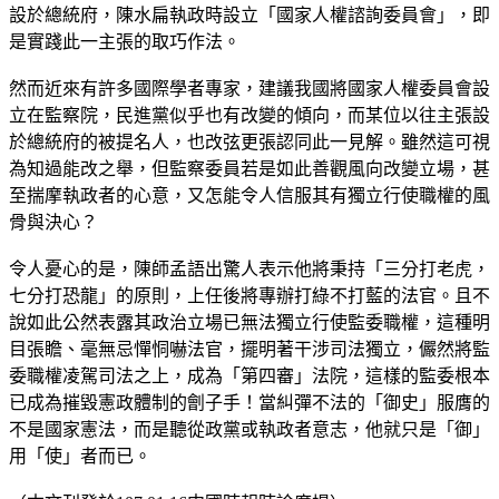
設於總統府，陳水扁執政時設立「國家人權諮詢委員會」，即
是實踐此一主張的取巧作法。
然而近來有許多國際學者專家，建議我國將國家人權委員會設
立在監察院，民進黨似乎也有改變的傾向，而某位以往主張設
於總統府的被提名人，也改弦更張認同此一見解。雖然這可視
為知過能改之舉，但監察委員若是如此善觀風向改變立場，甚
至揣摩執政者的心意，又怎能令人信服其有獨立行使職權的風
骨與決心？
令人憂心的是，陳師孟語出驚人表示他將秉持「三分打老虎，
七分打恐龍」的原則，上任後將專辦打綠不打藍的法官。且不
說如此公然表露其政治立場已無法獨立行使監委職權，這種明
目張瞻、毫無忌憚恫嚇法官，擺明著干涉司法獨立，儼然將監
委職權凌駕司法之上，成為「第四審」法院，這樣的監委根本
已成為摧毀憲政體制的劊子手！當糾彈不法的「御史」服膺的
不是國家憲法，而是聽從政黨或執政者意志，他就只是「御」
用「使」者而已。