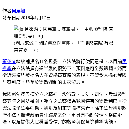
作者
何展旭
發布日期
2018年1月17日
(圖片來源：國民黨立院黨團，「主張廢監院 有臉
當監委」。)
蔡英文
總統補提名11名監委，立法院將行使同意權，以目前
民
進黨
在立法院握有過半數的優勢下，預料應可全數過關。然而
從近來這些被提名人在資格審查時的表現，不禁令人擔心我國
監察制度，乃至於憲政體制的未來發展。
我國憲法按五權分立之精神，設行政、立法、司法、考試及監
察五院之憲法機關，獨立之監察權為我國特有的憲政制度。從
憲法賦予監委彈劾、糾舉及糾正等職權來看，除了監督糾舉政
府不法，釐清政治責任歸屬之外，更具有摘奸發伏、整飭吏
治，以及提供人民權益受侵害的救濟與保障等積極功能。