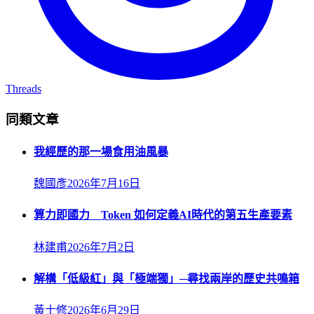
Threads
同類文章
我經歷的那一場食用油風暴
魏國彥
2026年7月16日
算力即國力 Token 如何定義AI時代的第五生產要素
林建甫
2026年7月2日
解構「低級紅」與「極端獨」─尋找兩岸的歷史共鳴箱
黃士修
2026年6月29日