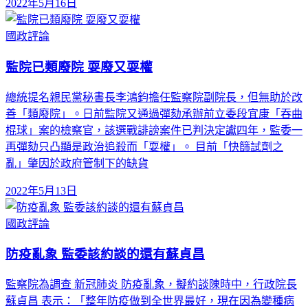
2022年5月16日
國政評論
監院已類廢院 耍廢又耍權
總統提名親民黨秘書長李鴻鈞擔任監察院副院長，但無助於改
善「類廢院」。日前監院又通過彈劾承辦前立委段宜康「吞曲
棍球」案的檢察官，該選戰誹謗案件已判決定讞四年，監委一
再彈劾只凸顯是政治追殺而「耍權」。 目前「快篩試劑之
亂」肇因於政府管制下的缺貨
2022年5月13日
國政評論
防疫亂象 監委該約談的還有蘇貞昌
監察院為調查 新冠肺炎 防疫亂象，擬約談陳時中，行政院長
蘇貞昌 表示：「整年防疫做到全世界最好，現在因為變種病