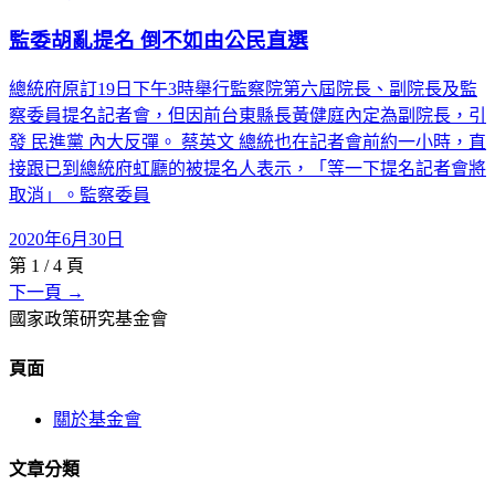
監委胡亂提名 倒不如由公民直選
總統府原訂19日下午3時舉行監察院第六屆院長、副院長及監
察委員提名記者會，但因前台東縣長黃健庭內定為副院長，引
發 民進黨 內大反彈。 蔡英文 總統也在記者會前約一小時，直
接跟已到總統府虹廳的被提名人表示，「等一下提名記者會將
取消」。監察委員
2020年6月30日
第
1
/
4
頁
下一頁 →
國家政策研究基金會
頁面
關於基金會
文章分類