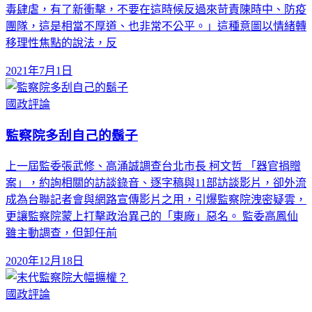
毒肆虐，有了新衝擊，不要在這時候反過來苛責陳時中、防疫
團隊，這是相當不厚道、也非常不公平。」這種意圖以情緒轉
移理性焦點的說法，反
2021年7月1日
國政評論
監察院多刮自己的鬍子
上一屆監委張武修、高涌誠調查台北市長 柯文哲 「器官捐贈
案」，約詢相關的訪談錄音、逐字稿與11部訪談影片，卻外流
成為台聯記者會與網路宣傳影片之用，引爆監察院洩密疑雲，
更讓監察院蒙上打擊政治異己的「東廠」惡名。 監委高鳳仙
雖主動調查，但卸任前
2020年12月18日
國政評論