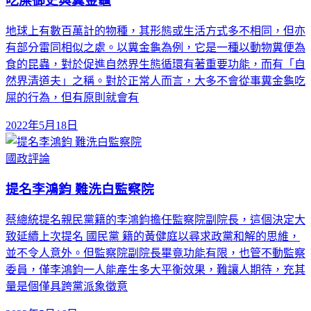
吃屎御史與糞金龜
地球上有數百萬計的物種，其形態或生活方式多不相同，但亦
有部分雷同相似之處。以糞金龜為例，它是一種以動物糞便為
食的昆蟲，對於促進自然界生態循環有著重要功能，而有「自
然界清道夫」之稱。對於正常人而言，大多不會從事糞金龜吃
屎的行為，但有原則就會有
2022年5月18日
國政評論
提名李鴻鈞 難洗白監察院
蔡總統提名親民黨籍的李鴻鈞擔任監察院副院長，這個決定大
致延續上次提名 國民黨 籍的黃健庭以尋求政黨和解的思維，
並不令人意外。但監察院副院長畢竟功能有限，也管不動監察
委員，僅李鴻鈞一人能產生多大平衡效果，難讓人期待，充其
量是個僅具跨黨派象徵意