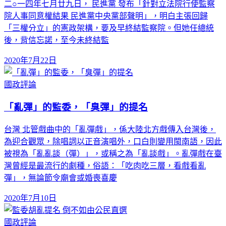
二○一四年七月廿九日， 民進黨 發布「針對立法院行使監察
院人事同意權結果 民進黨中央黨部聲明」，明白主張回歸
「三權分立」的憲政架構，要及早終結監察院。但她任總統
後，背信忘諾，至今未終結監
2020年7月22日
國政評論
「亂彈」的監委，「臭彈」的提名
台灣 北管戲曲中的「亂彈戲」，係大陸北方戲傳入台灣後，
為迎合觀眾，除唱詞以正音演唱外，口白則變用閩南語，因此
被視為「亂亂談（彈）」，或稱之為「亂談戲」。亂彈戲在臺
灣曾經是最流行的劇種，俗語：「吃肉吃三層，看戲看亂
彈」，無論節令廟會或婚喪喜慶
2020年7月10日
國政評論