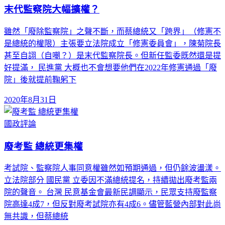
末代監察院大幅擴權？
雖然「廢除監察院」之聲不斷，而蔡總統又「跨界」（修憲不
是總統的權限）主張要立法院成立「修憲委員會」，陳菊院長
甚至自詡（自嘲？）是末代監察院長。但新任監委既然還是提
好提滿， 民進黨 大概也不會想要他們在2022年修憲通過「廢
院」後就提前鞠躬下
2020年8月31日
國政評論
廢考監 總統更集權
考試院、監察院人事同意權雖然如預期通過，但仍餘波盪漾。
立法院部分 國民黨 立委因不滿總統提名，持續拋出廢考監兩
院的聲音。 台灣 民意基金會最新民調顯示，民眾支持廢監察
院高達4成7，但反對廢考試院亦有4成6。儘管藍營內部對此尚
無共識，但蔡總統