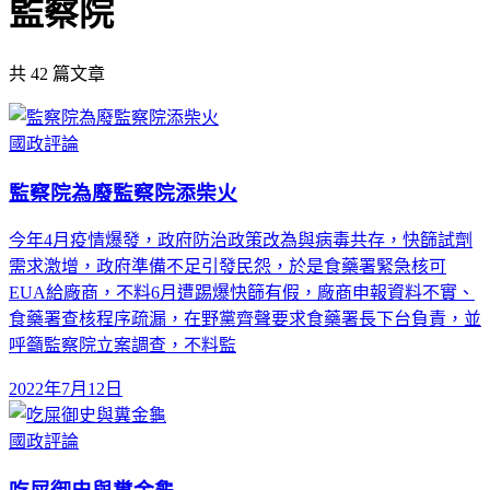
監察院
共
42
篇文章
國政評論
監察院為廢監察院添柴火
今年4月疫情爆發，政府防治政策改為與病毒共存，快篩試劑
需求激增，政府準備不足引發民怨，於是食藥署緊急核可
EUA給廠商，不料6月遭踢爆快篩有假，廠商申報資料不實、
食藥署查核程序疏漏，在野黨齊聲要求食藥署長下台負責，並
呼籲監察院立案調查，不料監
2022年7月12日
國政評論