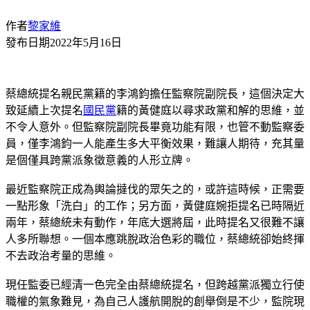
作者
黎家維
發布日期
2022年5月16日
蔡總統提名親民黨籍的李鴻鈞擔任監察院副院長，這個決定大
致延續上次提名
國民黨
籍的黃健庭以尋求政黨和解的思維，並
不令人意外。但監察院副院長畢竟功能有限，也管不動監察委
員，僅李鴻鈞一人能產生多大平衡效果，難讓人期待，充其量
是個僅具跨黨派象徵意義的人形立牌。
最近監察院正成為輿論撻伐的眾矢之的，或許這時候，正需要
一點形象「洗白」的工作；另方面，黃健庭婉拒提名已時隔近
兩年，蔡總統未有動作，年底大選將屆，此時提名又很難不讓
人多所聯想。一個本應跳脫政治色彩的職位，蔡總統卻始終揮
不去政治考量的思維。
現任監委已經清一色完全由蔡總統提名，但跨越黨派獨立行使
職權的氣象難見，為自己人護航開脫的創舉倒是不少，監院現