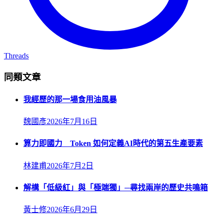
Threads
同類文章
我經歷的那一場食用油風暴
魏國彥
2026年7月16日
算力即國力 Token 如何定義AI時代的第五生產要素
林建甫
2026年7月2日
解構「低級紅」與「極端獨」─尋找兩岸的歷史共鳴箱
黃士修
2026年6月29日