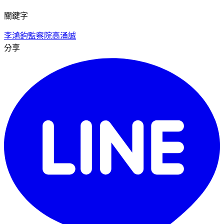
關鍵字
李鴻鈞
監察院
高涌誠
分享