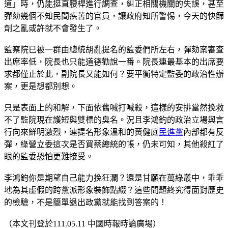
道」時，仍能挺直腰桿進行調查，糾正相關機關的失誤，甚至
彈劾幾個不知民間疾苦的官員，讓政府知所警惕，今天的快篩
劑之亂或許就不會發生了。
監察院已被一群由總統胡亂提名的監委們所左右，彈劾案審查
出席率低，院長也只能道德勸說一番。院長連最基本的出席要
求都僅止於此，副院長又能如何？要平衡特定監委的政治性辦
案，更是想都別想。
只是表面上的和解，下面依舊喊打喊殺，這樣的安排當然挽救
不了監院現在護短與雙標的臭名。況且李鴻鈞的政治立場與言
行向來鮮明激烈，連提名形象溫和的黃健庭
民進黨
內部都有反
彈，綠營立委這次是否買蔡總統的帳，仍未可知，其他殺紅了
眼的監委恐怕更難接受。
李鴻鈞你是期望自己能力挽狂瀾？還是甘願在萬綠叢中，乖乖
地為其虛假的跨黨派形象裝飾點綴？這些問題終究得面對歷史
的檢驗，不是簡單退出政黨就能找到答案的！
（本文刊登於111.05.11 中國時報時論廣場）