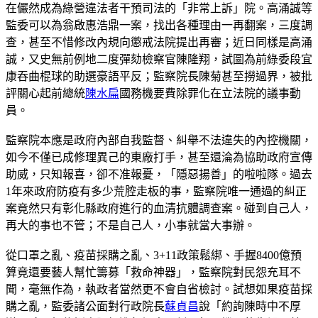
在儼然成為綠營違法者干預司法的「非常上訴」院。高涌誠等
監委可以為翁啟惠浩鼎一案，找出各種理由一再翻案，三度調
查，甚至不惜修改內規向懲戒法院提出再審；近日同樣是高涌
誠，又史無前例地二度彈劾檢察官陳隆翔，試圖為前綠委段宜
康吞曲棍球的助選豪語平反；監察院長陳菊甚至撈過界，被批
評關心起前總統
陳水扁
國務機要費除罪化在立法院的議事動
員。
監察院本應是政府內部自我監督、糾舉不法違失的內控機關，
如今不僅已成修理異己的東廠打手，甚至還淪為協助政府宣傳
助威，只知報喜，卻不准報憂，「隱惡揚善」的啦啦隊。過去
1年來政府防疫有多少荒腔走板的事，監察院唯一通過的糾正
案竟然只有彰化縣政府進行的血清抗體調查案。碰到自己人，
再大的事也不管；不是自己人，小事就當大事辦。
從口罩之亂、疫苗採購之亂、3+11政策鬆綁、手握8400億預
算竟還要藝人幫忙籌募「救命神器」，監察院對民怨充耳不
聞，毫無作為，執政者當然更不會自省檢討。試想如果疫苗採
購之亂，監委諸公面對行政院長
蘇貞昌
說「約詢陳時中不厚