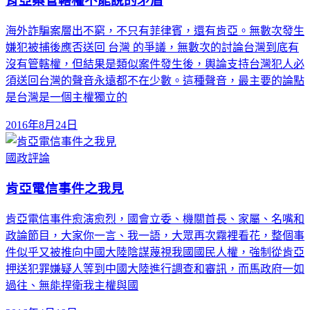
肯亞案管轄權不能說的矛盾
海外詐騙案層出不窮，不只有菲律賓，還有肯亞。無數次發生
嫌犯被捕後應否送回 台灣 的爭議，無數次的討論台灣到底有
沒有管轄權，但結果是類似案件發生後，輿論支持台灣犯人必
須送回台灣的聲音永遠都不在少數。這種聲音，最主要的論點
是台灣是一個主權獨立的
2016年8月24日
國政評論
肯亞電信事件之我見
肯亞電信事件愈演愈烈，國會立委、機關首長、家屬、名嘴和
政論節目，大家你一言、我一語，大眾再次霧裡看花，整個事
件似乎又被推向中國大陸陰謀蔑視我國國民人權，強制從肯亞
押送犯罪嫌疑人等到中國大陸進行調查和審訊，而馬政府一如
過往、無能捍衛我主權與國