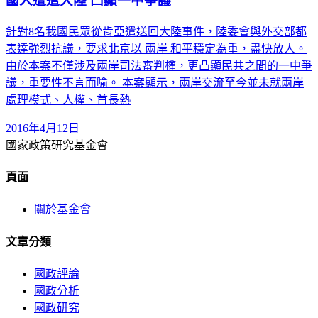
國人遭遣大陸 凸顯一中爭議
針對8名我國民眾從肯亞遣送回大陸事件，陸委會與外交部都
表達強烈抗議，要求北京以 兩岸 和平穩定為重，盡快放人。
由於本案不僅涉及兩岸司法審判權，更凸顯民共之間的一中爭
議，重要性不言而喻。 本案顯示，兩岸交流至今並未就兩岸
處理模式、人權、首長熱
2016年4月12日
國家政策研究基金會
頁面
關於基金會
文章分類
國政評論
國政分析
國政研究