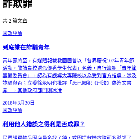
詐欺罪
共
2
篇文章
國政評論
到底誰在詐騙青年
青年節將至，有媒體報載救國團曾以「各界慶祝107年青年節
活動，敬請貴校遴派優秀學生代表」名義，自行籌組「青年節
籌備委員會」，認為有誤導大專院校以為受到官方指導，涉及
詐騙與否；立委徐永明也批評「恐已觸犯《刑法》偽造文書
罪」，其他政府部門則冰冷
2018年3月30日
國政評論
利用他人錯誤之得利是否成罪？
民眾購買物品因店員多找了錢，或因提款機故障而多溢領了