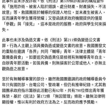
此事件並未涉及詐欺。依《刑法》第339條詐欺罪的構成要件
有「施用詐術、被害人陷於錯誤、處分財產、財產損失、不法
故意」等，救國團居於輔導的保證人地位，並未產生被害人，
反而讓青年學生獲得榮耀；又發函請求政府機關提供的僅是
「參觀」與「接見」，這本是政府的服務，政府與學生何來損
失。
此事也未涉及偽造文書。依《刑法》第211條偽變造公文書
罪，行為人主觀上須具備偽造或變造文書的故意。救國團發文
的重點在邀請「各界」共同「輔導」青年，法律主體是「青年
籌備委員會」，如要追究偽造責任是檢視有無輔導青年自主、
自辦青年節活動，如皆具備，則無損害於公眾或他人，亦無主
觀偽造之故意。
至於有無輔導事實的部分，雖然救國團邀請的政府輔導委員今
年只有國防部、台電公司、警政署，但仍有推舉紀錄。尤其救
國團承政府指示籌辦此活動已有62年，共有790位傑出青年獲
殊榮，基於《民法》第172條 「無因管理」條款，雖無法律明
顯授權，惟以有利於政府方法為之，反而政府應予獎勵。