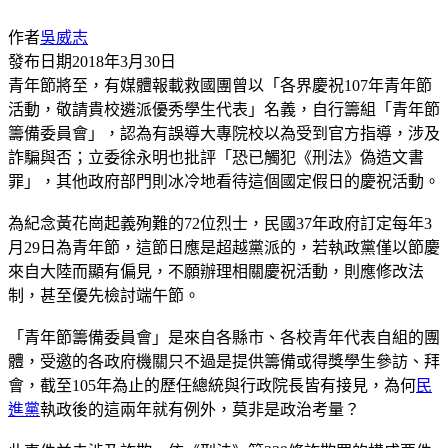
作者
吳威志
發布日期
2018年3月30日
青年節將至，有媒體報載救國團曾以「各界慶祝107年青年節
活動，敬請貴校遴派優秀學生代表」名義，自行籌組「青年節
籌備委員會」，認為有誤導大專院校以為受到官方指導，涉及
詐騙與否；立委徐永明也批評「恐已觸犯《刑法》偽造文書
罪」，其他政府部門則冰冷地看待這個國定假日的慶祝活動。
為紀念黃花崗起義殉難的72位烈士，民國37年政府訂定每年3
月29日為青年節，這節日應是超越黨派的，若執政黨僅以節慶
來自大陸而顯有偏見，不願辦理相關慶祝活動，則應修改法
制，甚至優先檢討端午節。
「青年節籌備委員會」是來自各縣市、各校青年代表自組的團
體，受邀的各政府機關只不過是提供籌備或得獎學生參訪、拜
會，截至105年為止的歷任總統與行政院長皆有接見，為何
民
進黨
執政後的這兩年就有例外，莫非是政治考量？