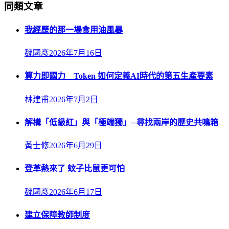
同類文章
我經歷的那一場食用油風暴
魏國彥
2026年7月16日
算力即國力 Token 如何定義AI時代的第五生產要素
林建甫
2026年7月2日
解構「低級紅」與「極端獨」─尋找兩岸的歷史共鳴箱
黃士修
2026年6月29日
登革熱來了 蚊子比鼠更可怕
魏國彥
2026年6月17日
建立保障教師制度