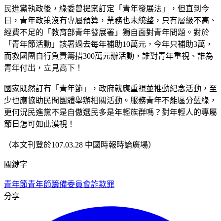
民進黨執政後，綠委曾提案訂定「青年發展法」，但直到今
日，青年政策沒有專屬預算，業務也未統整，只有層級不高、
經費不足的「教育部青年發展署」獨自面對青年問題。對於
「青年節活動」該署過去每年補助10萬元，今年只補助3萬，
而救國團自行負責籌措300萬元辦活動，誰對青年重視、誰為
青年付出，立見高下！
國家既然訂有「青年節」，政府就應重視並推動紀念活動，至
少也應協助民間團體舉辦相關活動。服務青年不能區分藍綠，
更何況民進黨不是自傲選民多是年輕族群嗎？對年輕人的專屬
節日怎可如此漠視！
（本文刊登於107.03.28 中國時報時論廣場）
關鍵字
青年節
青年節籌備委員會
詐欺罪
分享