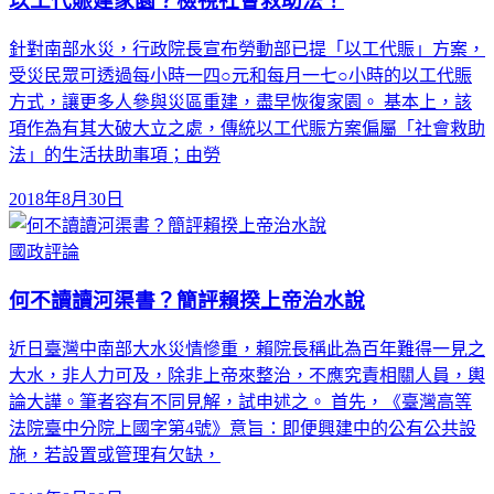
以工代賑建家園？檢視社會救助法！
針對南部水災，行政院長宣布勞動部已提「以工代賑」方案，
受災民眾可透過每小時一四○元和每月一七○小時的以工代賑
方式，讓更多人參與災區重建，盡早恢復家園。 基本上，該
項作為有其大破大立之處，傳統以工代賑方案偏屬「社會救助
法」的生活扶助事項；由勞
2018年8月30日
國政評論
何不讀讀河渠書？簡評賴揆上帝治水說
近日臺灣中南部大水災情慘重，賴院長稱此為百年難得一見之
大水，非人力可及，除非上帝來整治，不應究責相關人員，輿
論大譁。筆者容有不同見解，試申述之。 首先，《臺灣高等
法院臺中分院上國字第4號》意旨：即便興建中的公有公共設
施，若設置或管理有欠缺，