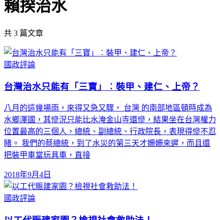
賴揆治水
共
3
篇文章
國政評論
台灣治水只能有「三寶」︰裝甲、建仁、上帝？
八月的這幾場雨，來得又急又驟， 台灣 的南部地區頓時成為
水鄉澤國，其慘況只能比水淹金山寺還慘，結果坐在台灣權力
位置最高的三個人，總統、副總統、行政院長，表現得慘不忍
睹。 我們的蔡總統，到了水災的第三天才姍姍來遲，而且還
把裝甲車當玩具車，直接
2018年9月4日
國政評論