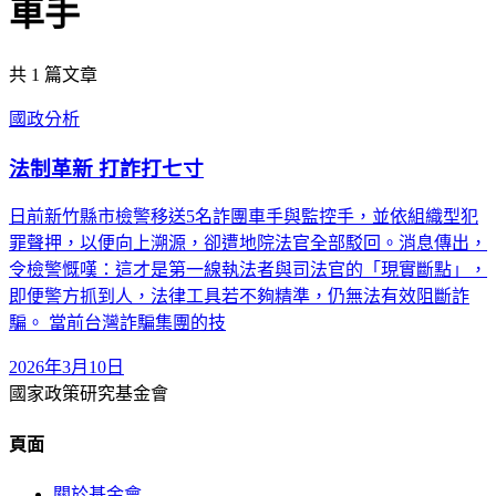
車手
共
1
篇文章
國政分析
法制革新 打詐打七寸
日前新竹縣市檢警移送5名詐團車手與監控手，並依組織型犯
罪聲押，以便向上溯源，卻遭地院法官全部駁回。消息傳出，
令檢警慨嘆：這才是第一線執法者與司法官的「現實斷點」，
即便警方抓到人，法律工具若不夠精準，仍無法有效阻斷詐
騙。 當前台灣詐騙集團的技
2026年3月10日
國家政策研究基金會
頁面
關於基金會