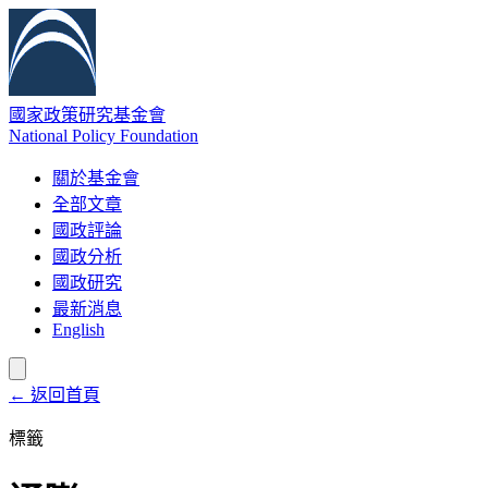
國家政策研究基金會
National Policy Foundation
關於基金會
全部文章
國政評論
國政分析
國政研究
最新消息
English
← 返回首頁
標籤