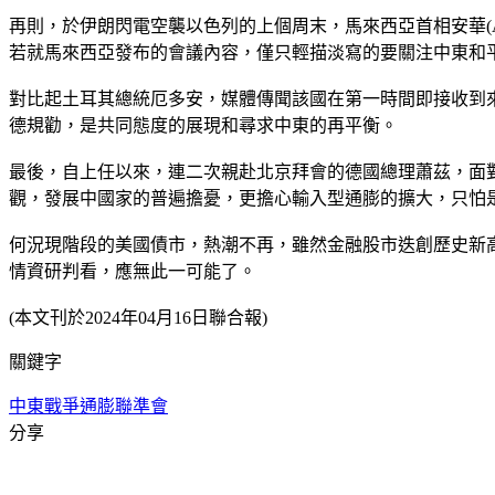
再則，於伊朗閃電空襲以色列的上個周末，馬來西亞首相安華(An
若就馬來西亞發布的會議內容，僅只輕描淡寫的要關注中東和
對比起土耳其總統厄多安，媒體傳聞該國在第一時間即接收到
德規勸，是共同態度的展現和尋求中東的再平衡。
最後，自上任以來，連二次親赴北京拜會的德國總理蕭茲，面
觀，發展中國家的普遍擔憂，更擔心輸入型通膨的擴大，只怕
何況現階段的美國債市，熱潮不再，雖然金融股市迭創歷史新
情資研判看，應無此一可能了。
(本文刊於2024年04月16日聯合報)
關鍵字
中東戰爭
通膨
聯準會
分享