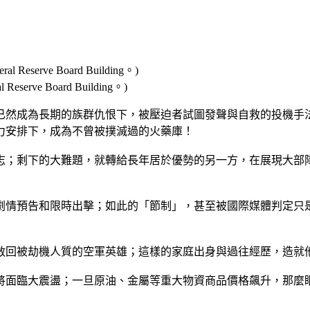
Reserve Board Building。)
已然成為長期的族群仇恨下，被壓迫者試圖發聲與自救的投機手
力安排下，成為不曾被撲滅過的火藥庫！
志；剩下的大難題，就轉給長年居於優勢的另一方，在展現大部隊
劇情預告和限時出擊；如此的「節制」，甚至被國際媒體判定只
救回被劫機人質的空軍英雄；這樣的家庭出身與過往經歷，造就
將面臨大震盪；一旦原油、金屬等重大物資商品價格飆升，那麼