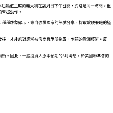
議，由本屆輪值主席的義大利在該周日下午召開，約略是同一時間。但
的聲援動作。
；種種跡象顯示，來自強權國家的訊號分享，採取軟硬兼施的道
受控，才能應對逐漸被俄烏戰爭所拖累、削弱的歐洲經濟。反
爾街。因此，一般投資人原本預期的6月降息，於美國聯準會的