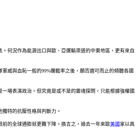
法。何況作為能源出口與歐、亞運輸渠道的中東地區，更有來自
軍威與血恥一般的99%攔截率之後，願否適可而止的傾聽各國
是一場表演政治。但究竟是或不是的靈魂探問，只能根據強權國
他獨特的抗壓性格與判斷力。
眼前的全球通膨就更難下降。換言之，過去一年來歐
美國
家以高