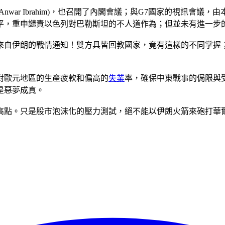
war Ibrahim)，也召開了內閣會議；與G7國家的視訊會
平，重申譴責以色列對巴勒斯坦的不人道作為；但並未有進一步
來自伊朗的戰情通知！雙方具皆回教國家，竟有這樣的不同掌握
對歐元地區的生產疲軟和偏高的
失業
率，確保中東戰事的侷限與
是惡夢成真。
高點。只是股市泡沫化的壓力測試，絕不能以伊朗火箭來砲打華