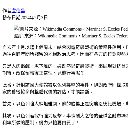
作者
盧信昌
發布日期
2024年5月3日
(圖片來源：Wikimedia Commons，Marriner S. Eccles Federal 
自去年十月以迄上個周末，結合閃電奇襲戰術的策略性運用，
過往百餘年間所殘留的地緣政治思考，因而在各方的拉鋸與勢
只是人肉鹹鹹，處下風的一邊既然以奇襲戰術，來展現對抗意
期待，改保留報復正當性、見機行事呢？
此番，針對該國大使館被以色列襲擊的事件，伊朗政府則採取
家的幕後協商與整體代價的評估，才能論斷。
首先，以色列強人納坦雅胡，他的胞弟正是突襲恩德比機場、
其次，以色列若採行強力反擊，事情鬧大之後的全球金融市場
利率所做的壓制，努力只怕要白費了！