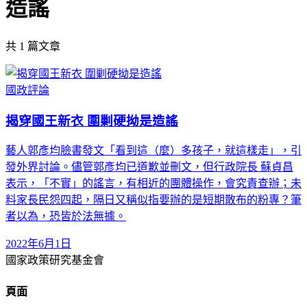
造謠
共
1
篇文章
國政評論
揭穿國王新衣 圍剿硬拗是造謠
藝人郭彥均臉書發文「看到這（麼）多孩子，就這樣走」，引
發外界討論。儘管郭彥均已道歉並刪文，但行政院長 蘇貞昌
表示，「不實」的謠言，有相近的團體操作，會究責查辦；未
料家長民怨四起，隔日又稱似指要辦的是短期散布的粉專？筆
者以為，恐皆於法無據。
2022年6月1日
國家政策研究基金會
頁面