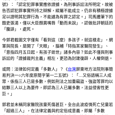
號》：「認定犯罪事實應依證據，為刑事訴訟法所明定，故被
告否認犯罪事實所持之辯解，縱屬不能成立，仍非有積極證據
足以證明其犯罪行為，不能遽為有罪之認定。」司馬遷筆下的
酷吏張湯，僅以大臣顏異嘴唇「動而未說」，認做批評朝廷的
「腹誹」，處死。
今郭君截圖文字僅有「看到這（麼）多孩子，就這樣走」，網
軍與院長，是開了「天眼」，腦補「特指某家醫院發生」、
「意指四月五日起，有孩子逝世」諸多內容？如此不僅與刑事
訴訟的「證據裁判主義」相左，更恐為封建復辟，人權倒退。
或問：法律如何定義「多數人」？《
台灣
屏東地方法院刑事簡
易判決一○六年度原簡字第一二五號》：「…又俗語稱三人成
眾，係指三人已是多數，例如刑法之加重竊盜、強盜等罪均以
結夥三人以上為要件，即認為三人已屬多數，法益侵害性更
巨。」
郭君並未稱同家醫院孩童死傷甚巨，全台此波疫情死亡兒童若
「超過三人」，在法律定義與約定俗成意義，即屬「多數