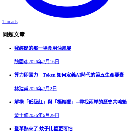
Threads
同類文章
我經歷的那一場食用油風暴
魏國彥
2026年7月16日
算力即國力 Token 如何定義AI時代的第五生產要素
林建甫
2026年7月2日
解構「低級紅」與「極端獨」─尋找兩岸的歷史共鳴箱
黃士修
2026年6月29日
登革熱來了 蚊子比鼠更可怕