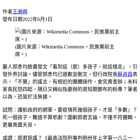
作者
王瀚興
發布日期
2022年6月1日
(圖片來源：Wikimedia Commons，民進黨前主
席。)
藝人郭彥均臉書發文「看到這（麼）多孩子，就這樣走」，引
發外界討論。儘管郭彥均已道歉並刪文，但行政院長
蘇貞昌
表
示，「不實」的謠言，有相近的團體操作，會究責查辦；未料
家長民怨四起，隔日又稱似指要辦的是短期散布的粉專？筆者
以為，恐皆於法無據。
試問：護航政府的網軍，要疫情死幾個孩子，才是「多數」？
死一個孩子，難道不算悲劇？圍剿郭君言論，不僅不符邏輯，
更屬喪盡天良。
或謂：郭君造謠？《最高法院刑事判例卅年上字第一八三一