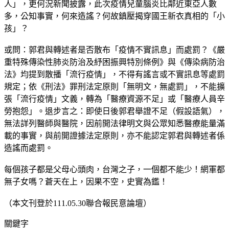
人」，更何況新聞披露，此次疫情兒童腦炎比鄰近東亞人數
多，公知事實，何來造謠？何故鎮壓揭穿國王新衣真相的「小
孩」？
或問：郭君與轉述者是否散布「疫情不實訊息」而處罰？《嚴
重特殊傳染性肺炎防治及紓困振興特別條例》與《傳染病防治
法》均提到散播「流行疫情」，不得有謠言或不實訊息等處罰
規定；依《刑法》罪刑法定原則「無明文，無處罰」，不能擴
張「流行疫情」文義，轉為「醫療資源不足」或「醫療人員辛
勞抱怨」。退步言之：即使日後郭君舉證不足（假設語氣），
無法詳列醫師與醫院，因前開法律明文與公眾知悉醫療能量滿
載的事實，與前開證據法定原則，亦不能認定郭君與轉述者係
造謠而處罰。
每個孩子都是父母心頭肉，台灣之子，一個都不能少！網軍都
無子女嗎？蒼天在上，因果不空，史實為鑑！
（本文刊登於111.05.30聯合報民意論壇）
關鍵字