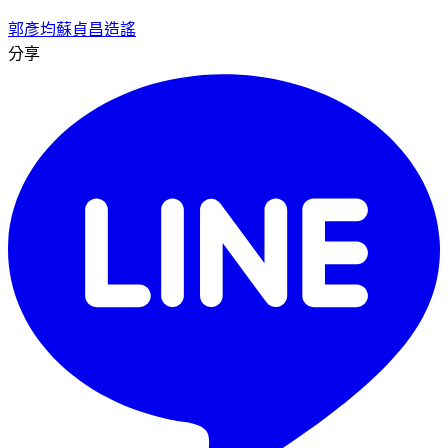
郭彥均
蘇貞昌
造謠
分享