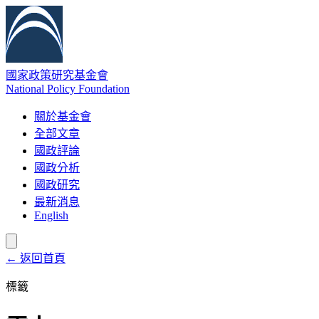
國家政策研究基金會
National Policy Foundation
關於基金會
全部文章
國政評論
國政分析
國政研究
最新消息
English
← 返回首頁
標籤