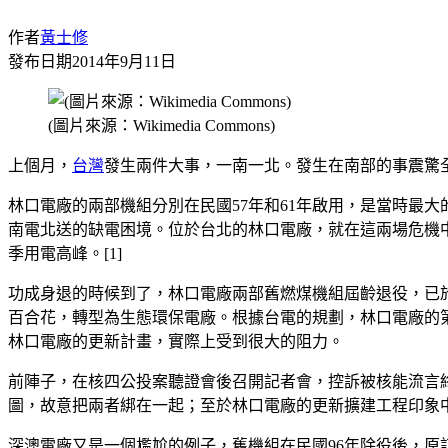
作者
黃士修
發布日期
2014年9月11日
(圖片來源：Wikimedia Commons)
上個月，
台灣
發生兩件大事，一南一北。發生在南部的事震驚
林口電廠的兩部機組分別在民國57年和61年啟用，是當時最大
南電北送的缺電困境。位於台北的林口電廠，就在這兩場危機中
季用電高峰。[1]
功成身退的時候到了，林口電廠兩部舊燃煤機組屆齡退役，已於
百合花，轉型為生態環保電廠。根據台電的規劃，林口電廠的第一
林口電廠的更新計畫，實際上受到很大的阻力。
前陣子，在核四公投案聽證會後召開記者會，控訴被核能流言
圖，故意把兩者綁在一起；至於林口電廠的更新擴建工程印象中
深澳電廠又是一個尷尬的例子，舊機組在民國96年除役後，原