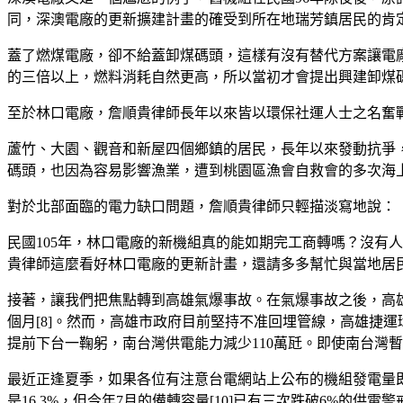
同，深澳電廠的更新擴建計畫的確受到所在地瑞芳鎮居民的肯定
蓋了燃煤電廠，卻不給蓋卸煤碼頭，這樣有沒有替代方案讓電
的三倍以上，燃料消耗自然更高，所以當初才會提出興建卸煤碼
至於林口電廠，詹順貴律師長年以來皆以環保社運人士之名奮
蘆竹、大園、觀音和新屋四個鄉鎮的居民，長年以來發動抗爭，
碼頭，也因為容易影響漁業，遭到桃園區漁會自救會的多次海上
對於北部面臨的電力缺口問題，詹順貴律師只輕描淡寫地說：「
民國105年，林口電廠的新機組真的能如期完工商轉嗎？沒有
貴律師這麼看好林口電廠的更新計畫，還請多多幫忙與當地居
接著，讓我們把焦點轉到高雄氣爆事故。在氣爆事故之後，高
個月[8]。然而，高雄市政府目前堅持不准回埋管線，高雄捷
提前下台一鞠躬，南台灣供電能力減少110萬瓩。即使南台灣
最近正逢夏季，如果各位有注意台電網站上公布的機組發電量即
是16.3%，但今年7月的備轉容量[10]已有三次跌破6%的