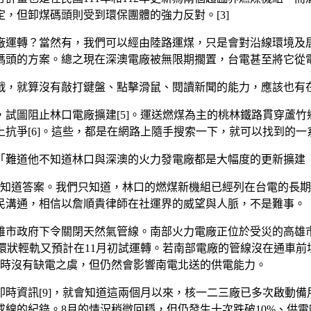
，但卸煤碼頭則受到環保團體的強力反對。[3]
廠運轉？當然有，我們可以經由陸路運煤，只是會對沿線環境及
頭的方案。總之現在深澳電廠被無限期擱置，台電甚至將它從電源
戰，就算沒有敲打鍵盤、點擊滑鼠、閱讀新聞的能力，應該也有
試圖阻止林口電廠擴建[5]。運送燃煤為主的桃林鐵路貫穿蘆
抗爭[6]。這些，都是在網路上隨手搜索一下，就可以找到的
難道他不知道林口與深澳的火力發電廠都是大幅度的更新擴建（
人知道答案。我們只知道，林口的燃煤新機組已經列在台電的長
民溝通，相信以詹順貴律師在社運界的威望與人脈，不是難事。
雄市政府下令關閉天然氣管線。南部火力電廠正位於受災的高雄
運環狀輕軌又預計在11月初試運轉。若南部電廠的管線沒在通車前
暫時沒有缺電之虞，但仍然會影響南電北送的供電能力。
時資訊[9]，就會知道這兩個月以來，核一二三廠已多次啟動
供電警戒線的紀錄。8月的情況稍微回穩，但仍發生十次跌破10%、