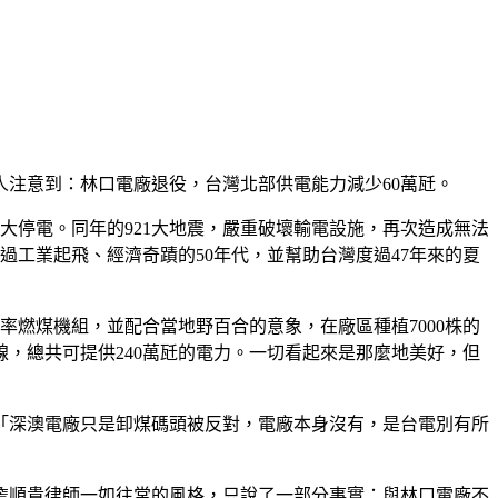
注意到：林口電廠退役，台灣北部供電能力減少60萬瓩。
台大停電。同年的921大地震，嚴重破壞輸電設施，再次造成無法
過工業起飛、經濟奇蹟的50年代，並幫助台灣度過47年來的夏
率燃煤機組，並配合當地野百合的意象，在廠區種植7000株的
線，總共可提供240萬瓩的電力。一切看起來是那麼地美好，但
「深澳電廠只是卸煤碼頭被反對，電廠本身沒有，是台電別有所
而詹順貴律師一如往常的風格，只說了一部分事實：與林口電廠不