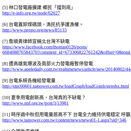
[5] 林口發電廠擴建 鄉民「擋到底」
http://e-info.org.tw/node/62027
[6] 台電蓋卸煤碼頭，漁民抗爭護漁權。
http://www.peopo.org/news/85133
[7] 詹順貴律師宣稱北台灣不缺電
https://www.facebook.com/thomas0126/posts/
668408876584370?comment_id=673306822761242&offset=0&tota
[8] 遭高雄氣爆波及南部火力發電廠暫停發電
http://www.appledaily.com.tw/realtimenews/article/new/20140802/4
[9] 台電系統各機組發電量
http://stpc00601.taipower.com.tw/loadGraph/loadGraph/genshx.html
[10] 夏季用電創新高，台灣真的不缺電？
http://www.npf.org.tw/post/3/13981
[11] 時序過中秋但用電量居高不下 台電全力維持供電穩定 呼
http://www.taipower.com.tw/content/news/news01-1.aspx?sid=346