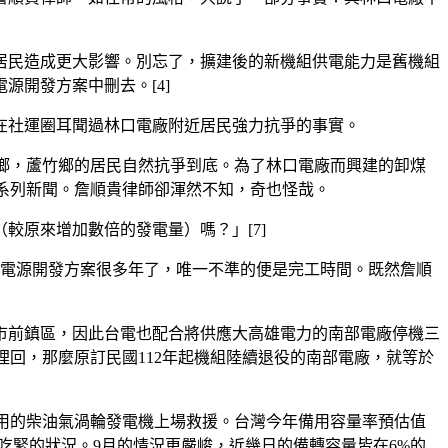
居民造成更大影響。別忘了，擴建後的新機組供電能力是舊機組
開發方案中刪去。[4]
在社運圈耳聞過林口電廠附近居民強力抗爭的事實。
竹鄉，蘆竹鄉的居民自然抗爭到底。為了林口電廠而興建的卸煤
一系列新聞。詹順貴律師卻渾然不知，奇也怪哉。
較原來增加數倍的發電量）嗎？」[7]
期電源開發方案很多年了，唯一不準的便是完工時間。既然詹順
市前鎮區，因此台電也配合將供應大高雄電力的南部電廠停機三
埋回，那麼原訂民國112年起機組陸續退役的南部電廠，就等於
備用的柴油氣渦輪發電機上場救援。台灣今年備用容量率預估值
供電吃緊的狀況。9月的情況更嚴峻，近幾日的備轉容量皆在6%的