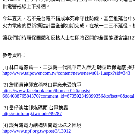
供電警戒線上下排徊。
今年夏天，若不是台電不惜成本死命守住防線，甚至推延台中火
火力電廠的更新擴建計畫全部如期完成，在核一二三不延役、核四
讓我們期待環保團體和反核人士在即將召開的全國能源會議[12
參考資料：
[1] 林口電廠舊一、二號機一代風華走入歷史 轉型環保電廠 
http://www.taipower.com.tw/content/news/news01-1.aspx?sid=343
[2] 詹順貴律師宣稱林口電廠未受抗爭
https://www.facebook.com/thomas0126/posts/
668408876584370?comment_id=673592349399356&offset=0&tota
[3] 番仔澳建卸煤碼頭 台電挨轟
http://e-info.org.tw/node/99287
[4] 談台灣電力結構與南電北送之困境
http://www.npf.org.tw/post/3/13912