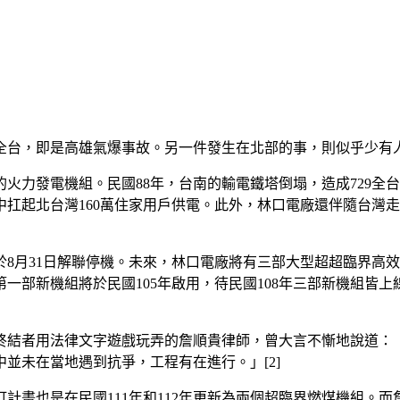
全台，即是高雄氣爆事故。另一件發生在北部的事，則似乎少有人
的火力發電機組。民國88年，台南的輸電鐵塔倒塌，造成729全
扛起北台灣160萬住家用戶供電。此外，林口電廠還伴隨台灣走
8月31日解聯停機。未來，林口電廠將有三部大型超超臨界高效
部新機組將於民國105年啟用，待民國108年三部新機組皆上
終結者用法律文字遊戲玩弄的詹順貴律師，曾大言不慚地說道：
並未在當地遇到抗爭，工程有在進行。」[2]
訂計畫也是在民國111年和112年更新為兩個超臨界燃煤機組。