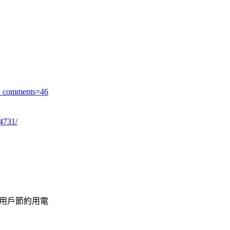
l_comments=46
44731/
籲用戶節約用電