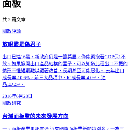
面板
共
2
篇文章
國政評論
放眼盡是偽君子
出口已連16黑，新政府仍是一籌莫展，僅能緊抱著GDP保1不
放。如果掀開出口產品結構的蓋子，可以知道此種出口不振的
情形不惟短期難以顯著改善，長期甚至可能惡化。 去年出口
成長率-10.6%，前三大品項中，IC成長率-4.0%、油
品-42.4%、
2016年6月28日
國政研究
台灣面板業的未來發展方向
一、面板產業風起雲湧 近來國際面板業新聞特別多，一為三