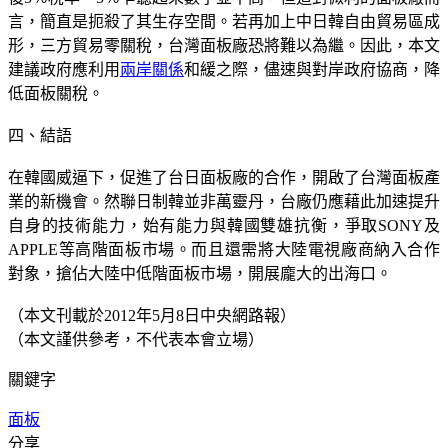
言，簡直是扼殺了其生存空間。若再加上中日韓自由貿易區成
形，三方貿易零關稅，台灣面板廠恐將難以為繼。因此，本文
建議政府應利用
兩岸關係
和緩之際，儘速與對岸政府協商，降
低面板關稅。
四、結語
在韓國威逼下，促進了台日面板廠的合作，開啟了台灣面板產
業的新機會。然聯日制韓並非萬靈丹，台廠仍應藉此加速提升
自身的技術能力，始有能力與韓國雙雄抗衡，爭取SONY及
APPLE等高階面板市場。而且還需將大陸電視廠商納入合作
對象，搶佔大陸中低階面板市場，開展龐大的出海口。
（本文刊載於2012年5月8日中央網路報）
（本文謹供參考，不代表本會立場）
關鍵字
面板
分享