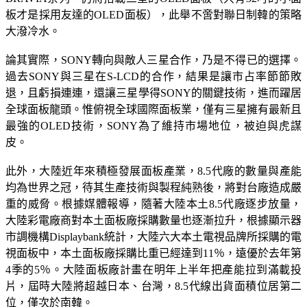
板才是採用友達的OLED面板），此舉不啻對聯日制韓的策略
大潑冷水。
論其實際，SONY轉向與敵人三星合作，乃是不得已的選擇。
過去SONY與三星在S-LCD的合作，結果是讓市占率節節敗
退，且虧損連連，還讓三星學得SONY的關鍵技術，進而躍居
全球面板龍頭。惟俯視全球國際面板業，僅有三星擁有最新且
最強的OLED技術，SONY為了維持市場地位，被迫與虎謀
皮。
此外，大陸近年來積極發展面板產業，8.5代廠的數量與產能
均為世界之冠，待其生產技術與製程純熟後，將對台廠造成嚴
重的威脅。根據媒體報導，隨著大陸本土8.5代廠逐步放量，
大陸彩電廠商對本土面板廠採購數量也逐漸拉升，根據顯示器
市調機構Displaybank統計，大陸六大本土電視品牌所採購的電
視面板中，本土面板廠採購比重已經達到11％，遠優於去年第
4季的5％。大陸面板廠計畫在明年上半年把產能拉到滿載投
片，屆時大陸將超越日本、台灣，8.5代線出貨面積位居第二
位，僅次於南韓。