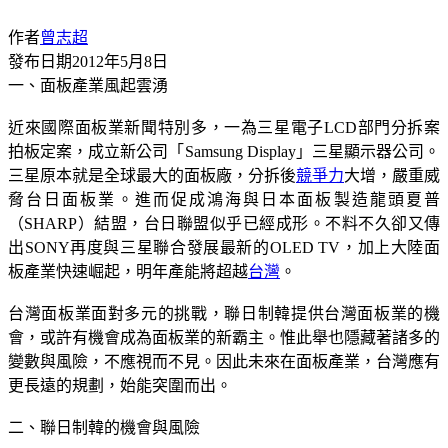
作者
曾志超
發布日期
2012年5月8日
一、面板產業風起雲湧
近來國際面板業新聞特別多，一為三星電子LCD部門分拆案
拍板定案，成立新公司「Samsung Display」三星顯示器公司。
三星原本就是全球最大的面板廠，分拆後
競爭力
大增，嚴重威
脅台日面板業。進而促成鴻海與日本面板製造龍頭夏普
（SHARP）結盟，台日聯盟似乎已經成形。不料不久卻又傳
出SONY再度與三星聯合發展最新的OLED TV，加上大陸面
板產業快速崛起，明年產能將超越
台灣
。
台灣面板業面對多元的挑戰，聯日制韓提供台灣面板業的機
會，或許有機會成為面板業的新霸主。惟此舉也隱藏著諸多的
變數與風險，不應視而不見。因此未來在面板產業，台灣應有
更長遠的規劃，始能突圍而出。
二、聯日制韓的機會與風險