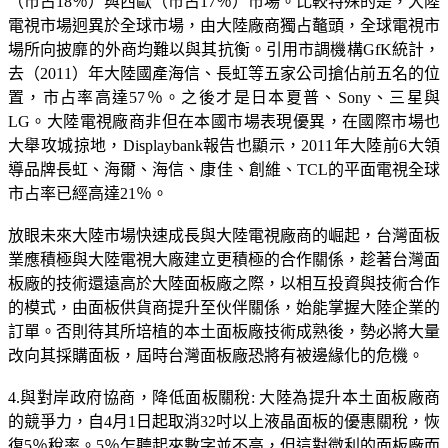
（市占18％）與西歐（市占17％）市場。比較特殊的是，大陸
電視市場迥異於全球市場，由大陸廠商獨占鼇頭，全球電視市
場所向披靡的外商均難以與其抗衡。引用市調機構GfK統計，
去（2011）年大陸國產海信、長虹等五家公司搶佔前五名的位
置，市占率高達57％。之後才是日本夏普、Sony、三星與
LG。大陸電視廠商非但在本國市場表現優異，在國際市場也
大舉攻城掠地，Displaybank報告也顯示，2011年大陸前6大領
導品牌長虹、海爾、海信、康佳、創維、TCL的平面電視全球
市占率已經高達21％。
放眼未來大陸市場快速成長與大陸電視廠商的崛起，台灣面板
業應積極與大陸電視大廠建立更積極的合作關係，趁著台灣面
板廠的技術還遠高於大陸面板廠之際，以相互投資與技術合作
的模式，由面板供貨商提升至伙伴關係，始能掌握大陸企業的
訂單。否則待其所培植的本土面板廠技術成熟後，勢必將大量
改向其採購面板，屆時台灣面板廠恐將有被邊緣化的危機。
4.與對岸政府協商，降低面板關稅: 大陸為提升本土面板廠商
的競爭力，自4月1日起取消32吋以上液晶面板的優惠關稅，恢
復5％稅率。5％乍聽起來數字並不高，但這對微利的面板廠而