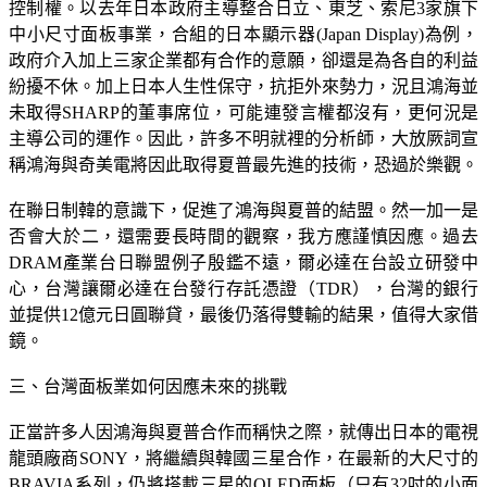
控制權。以去年日本政府主導整合日立、東芝、索尼3家旗下
中小尺寸面板事業，合組的日本顯示器(Japan Display)為例，
政府介入加上三家企業都有合作的意願，卻還是為各自的利益
紛擾不休。加上日本人生性保守，抗拒外來勢力，況且鴻海並
未取得SHARP的董事席位，可能連發言權都沒有，更何況是
主導公司的運作。因此，許多不明就裡的分析師，大放厥詞宣
稱鴻海與奇美電將因此取得夏普最先進的技術，恐過於樂觀。
在聯日制韓的意識下，促進了鴻海與夏普的結盟。然一加一是
否會大於二，還需要長時間的觀察，我方應謹慎因應。過去
DRAM產業台日聯盟例子殷鑑不遠，爾必達在台設立研發中
心，台灣讓爾必達在台發行存託憑證（TDR），台灣的銀行
並提供12億元日圓聯貸，最後仍落得雙輸的結果，值得大家借
鏡。
三、台灣面板業如何因應未來的挑戰
正當許多人因鴻海與夏普合作而稱快之際，就傳出日本的電視
龍頭廠商SONY，將繼續與韓國三星合作，在最新的大尺寸的
BRAVIA系列，仍將搭載三星的OLED面板（只有32吋的小面