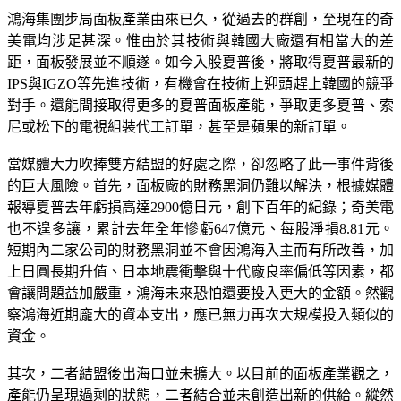
鴻海集團步局面板產業由來已久，從過去的群創，至現在的奇
美電均涉足甚深。惟由於其技術與韓國大廠還有相當大的差
距，面板發展並不順遂。如今入股夏普後，將取得夏普最新的
IPS與IGZO等先進技術，有機會在技術上迎頭趕上韓國的競爭
對手。還能間接取得更多的夏普面板產能，爭取更多夏普、索
尼或松下的電視組裝代工訂單，甚至是蘋果的新訂單。
當媒體大力吹捧雙方結盟的好處之際，卻忽略了此一事件背後
的巨大風險。首先，面板廠的財務黑洞仍難以解決，根據媒體
報導夏普去年虧損高達2900億日元，創下百年的紀錄；奇美電
也不遑多讓，累計去年全年慘虧647億元、每股淨損8.81元。
短期內二家公司的財務黑洞並不會因鴻海入主而有所改善，加
上日圓長期升值、日本地震衝擊與十代廠良率偏低等因素，都
會讓問題益加嚴重，鴻海未來恐怕還要投入更大的金額。然觀
察鴻海近期龐大的資本支出，應已無力再次大規模投入類似的
資金。
其次，二者結盟後出海口並未擴大。以目前的面板產業觀之，
產能仍呈現過剩的狀態，二者結合並未創造出新的供給。縱然