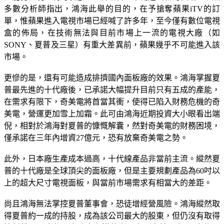
多數分析師指出，鴻海此舉的目的，在予搶奪蘋果iTV的訂
單，惟蘋果進入電視市場已經喊了許多年，至今僅有數位電視
盒的佈局，在技術無法與目前市場上一流的電視大廠（如
SONY、夏普及三星）有重大差異前，蘋果幾乎不可能進入該
市場。
更慘的是，還有可能造成排擠國內面板廠的效果。鴻海掌握夏
普最先進的十代廠後，已承諾大幅提升目前只有五成的產能，
在需求有限下，奇美電將首當其衝，使得已陷入財務危機的奇
美電，營運更加雪上加霜。此可由鴻海近期投資大小眼看出端
倪，相對於鴻海對夏普的慷慨解囊，然對奇美電的財務困境，
僅承諾在三年內增資27億元，恐有放棄奇美電之勢。
此外，日本廠生產成本過高，十代線產品非當前主流。縱然夏
普的十代廠是全球頂尖的面板廠，但是主要規劃產品為60吋以
上的超大尺寸電視面板，與當前市場需求有相當大的差距。
尚且鴻海無法掌控夏普董事會，恐徒增經營風險。鴻海縱然取
得夏普約一成的持股，成為該公司最大的股東，但仍沒有取得