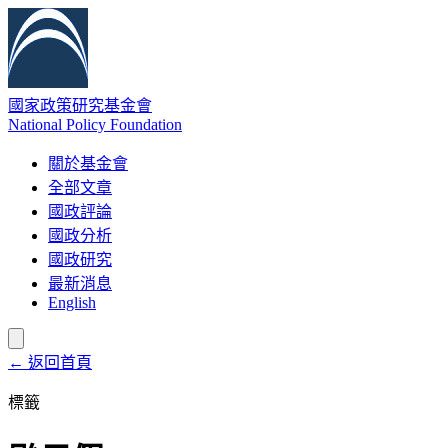
國家政策研究基金會
National Policy Foundation
關於基金會
全部文章
國政評論
國政分析
國政研究
最新消息
English
← 返回首頁
標籤