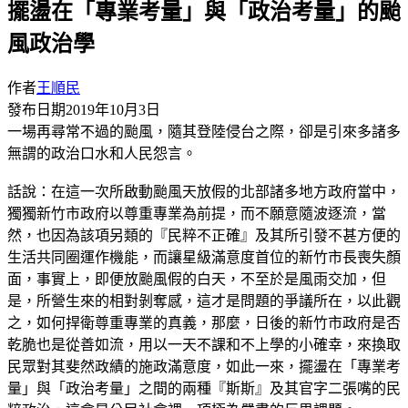
擺盪在「專業考量」與「政治考量」的颱
風政治學
作者
王順民
發布日期
2019年10月3日
一場再尋常不過的颱風，隨其登陸侵台之際，卻是引來多諸多
無謂的政治口水和人民怨言。
話說：在這一次所啟動颱風天放假的北部諸多地方政府當中，
獨獨新竹市政府以尊重專業為前提，而不願意隨波逐流，當
然，也因為該項另類的『民粹不正確』及其所引發不甚方便的
生活共同圈運作機能，而讓星級滿意度首位的新竹市長喪失顏
面，事實上，即便放颱風假的白天，不至於是風雨交加，但
是，所營生來的相對剝奪感，這才是問題的爭議所在，以此觀
之，如何捍衛尊重專業的真義，那麼，日後的新竹市政府是否
乾脆也是從善如流，用以一天不課和不上學的小確幸，來換取
民眾對其斐然政績的施政滿意度，如此一來，擺盪在「專業考
量」與「政治考量」之間的兩種『斯斯』及其官字二張嘴的民