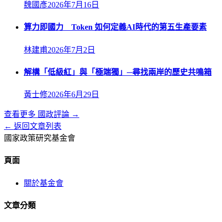
魏國彥
2026年7月16日
算力即國力 Token 如何定義AI時代的第五生產要素
林建甫
2026年7月2日
解構「低級紅」與「極端獨」─尋找兩岸的歷史共鳴箱
黃士修
2026年6月29日
查看更多
國政評論
→
← 返回文章列表
國家政策研究基金會
頁面
關於基金會
文章分類