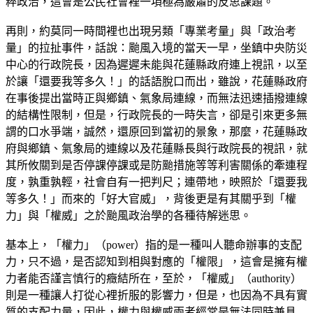
粹政治，這會是公民社會裡一項極為嚴肅的反思課題。
再則，約莫同一時間裡也出現另類「專業考量」與「政治考
量」的拉扯事件，話說：颱風入境的當天一早，坐鎮中央防災
中心的行政院長，因為遲遲未能與花蓮縣政府連上視訊，以至
於讓「還要我等多久！」的話語脫口而出，雖說，花蓮縣政府
在事後提出當時正與鄉鎮、氣象局連線，而無法迅速插撥連線
的結構性限制，但是，行政院長的一時失言，卻是引來更多無
謂的口水爭端，誠然，還原回到當初的景象，那麼，花蓮縣政
府與鄉鎮、氣象局的連線以及花蓮縣長與行政院長的視訊，就
其所攸關到是否停課停課或是防颱措施等等利害關係的牽連程
度，孰重孰輕，社會自有一把判尺；連帶地，映照於「還要我
等多久！」而來的「好大官威」，背後更是有其關乎到「權
力」與「權威」之於颱風政治學的各種待解迷思。
基本上，「權力」（power）指的是一種叫人聽命辦事的支配
力，只不過，是否認知到相與對應的「權限」，這會是擁有權
力者能否謹言慎行的癥結所在，至於，「權威」（authority）
則是一種讓人打從心裡折服的影響力，但是，也因為不具有實
質的支配力量，因此，權力與權威兩者經常是無法同時兼具