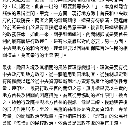
的，以此觀之，此言一出的「還要我等多久！」，本身就隱含
諸多的思辯空間，畢竟，一方面，現行地方縣市首長和中央政
府的行政院長，兩者之間的隸屬關係，還是有待廓清，更遑論
於前者是來自於具有直接選舉的民意基礎，後者則是總統指派
的政務任命，如此一來，關乎到總統制、內閣制抑或是雙首長
制的最高層級行政運作，是有它嚴肅以對的必要；另一方面，
中央與地方的和合互動，理當是要以回歸到保障百姓住民的相
關權益，為其奉行的圭臬準則。
最後，颱風入境及其相關的風險管理應變機制，理當是要有從
中央政府到地方政府、從一體適用到因地制宜、從強制規定到
有所權變以迄於從中央資源壟斷到地方資源階層化的綜融性考
量；連帶地，最高行政長官的關切之意，無非還是要以主責的
地方首長及相關的因應措施，為其從旁協助的運作原則，換言
之，啟動行政院長與地方首長的視訊，像是二線、後勤與善後
的形式作用居多；至於，民選的縣市長是否要肩負超出「專業
考量」的颱風政治學裁量，這也指陳出來：『理盲』的公民社
會和『濫情』的民粹政治，依舊會是當政不敗的為官王道。