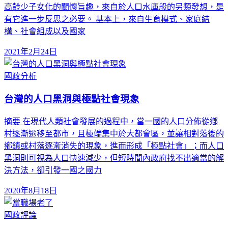
高齡少子女化的關懷旨趣，來自於人口水庫般的另類發想，是
有它進一步反思之必要。 基本上，來自生育模式、家庭結
構、社會組成以及國家
2021年2月24日
國政分析
台灣的人口黑洞與極點社會現象
摘要 在現代人類社會發展的過程中，當一國的人口分佈從鄕
村逐漸遷移至都市，且極端集中於大都會區，並讓相對落後的
鄕鎮或村落逐漸消失的現象，進而形成「極點社會」；而人口
黑洞則可視為人口快速減少，但短時間內政府找不出適當的解
決方法，卻引發一國之國力
2020年8月18日
國政評論