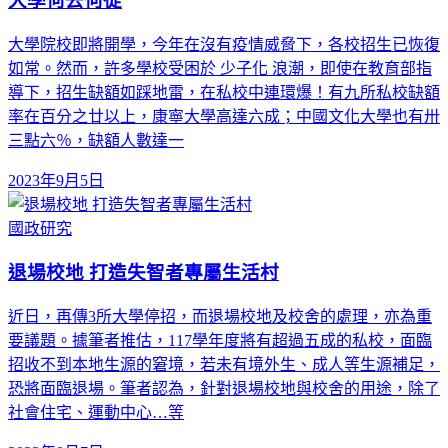
大學何去何從
大學院校即將開學，今年在沒有疫情威脅下，各校招生已恢復
如常。然而，許多學校受困於 少子化 浪潮，即使在教育部指
導下，招生缺額如踩地雷，在私校中連環爆！有九所私校缺額
率在百分之廿以上，康寧大學高達六成；中國文化大學也有卅
三點六％，缺額人數達一
2023年9月5日
國政研究
退場校地 打造失智者專屬生活村
近日，再傳3所大學停招，而退場校地及校舍的處理，亦為重
要議題。據筆者推估，117學年度將有超過五成的私校，面臨
招收不到本地生源的窘境，若未有境外生、成人等生源補足，
恐將面臨退場。筆者認為，針對退場校地與校舍的用途，除了
社會住宅、運動中心…等