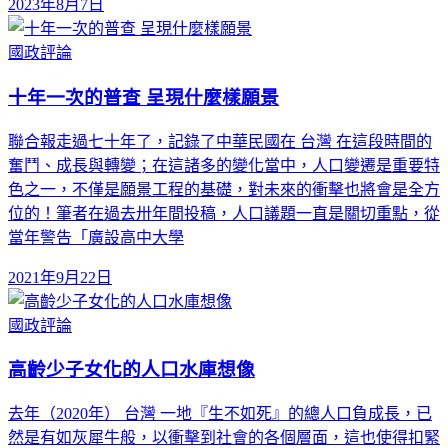
2023年8月7日
國政評論
十年一次的普查 呈現什麼樣願景
聯合報走過七十年了，記錄了中華民國在 台灣 在這段時間的
奮鬥、成長與轉變；在這諸多的變化當中，人口變遷是重要特
色之一，不僅是願景工程的基礎，對未來的衝擊也將會是全方
位的！筆者在過去卅年間投稿，人口議題一直是關切重點，從
當年警告「廣設高中大學
2021年9月22日
國政評論
高齡少子女化的人口水庫想像
去年（2020年） 台灣 一地『生不如死』的總人口負成長，已
然是有如灰犀牛般，以衝擊到社會的各個層面，這也使得扣緊