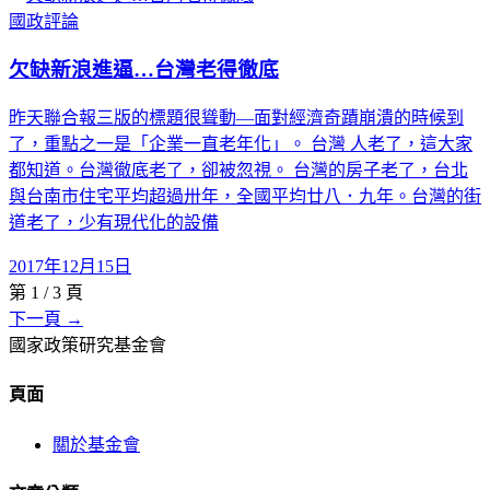
國政評論
欠缺新浪進逼…台灣老得徹底
昨天聯合報三版的標題很聳動—面對經濟奇蹟崩潰的時候到
了，重點之一是「企業一直老年化」。 台灣 人老了，這大家
都知道。台灣徹底老了，卻被忽視。 台灣的房子老了，台北
與台南市住宅平均超過卅年，全國平均廿八．九年。台灣的街
道老了，少有現代化的設備
2017年12月15日
第
1
/
3
頁
下一頁 →
國家政策研究基金會
頁面
關於基金會