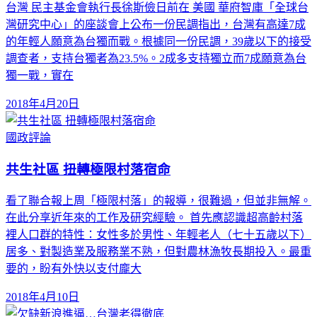
台灣 民主基金會執行長徐斯儉日前在 美國 華府智庫「全球台
灣研究中心」的座談會上公布一份民調指出，台灣有高達7成
的年輕人願意為台獨而戰。根據同一份民調，39歲以下的接受
調查者，支持台獨者為23.5%。2成多支持獨立而7成願意為台
獨一戰，實在
2018年4月20日
國政評論
共生社區 扭轉極限村落宿命
看了聯合報上周「極限村落」的報導，很難過，但並非無解。
在此分享近年來的工作及研究經驗。 首先應認識超高齡村落
裡人口群的特性：女性多於男性、年輕老人（七十五歲以下）
居多、對製造業及服務業不熟，但對農林漁牧長期投入。最重
要的，盼有外快以支付龐大
2018年4月10日