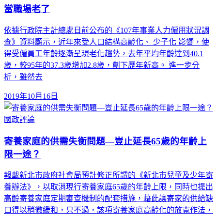
當職場老了
依據行政院主計總處日前公布的《107年事業人力僱用狀況調
查》資料顯示，近年來受人口結構高齡化、 少子化 影響，使
得受僱員工年齡逐漸呈現老化趨勢，去年平均年齡達到40.1
歲，較95年的37.3歲增加2.8歲，創下歷年新高。 進一步分
析，雖然去
2019年10月16日
國政評論
寄養家庭的供需失衡問題—豈止延長65歲的年齡上
限一途？
報載新北市政府社會局預計修正所謂的《新北市兒童及少年寄
養辦法》，以取消現行寄養家庭65歲的年齡上限，同時也提出
高齡寄養家庭定期審查機制的配套措施，藉此讓寄家的供給缺
口得以稍微緩和，只不過，該項寄養家庭高齡化的放寬作法，