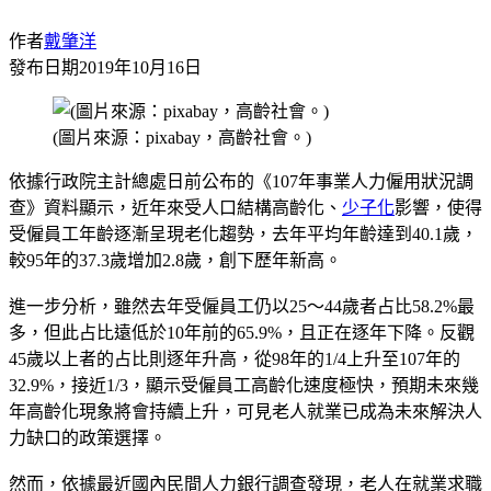
作者
戴肇洋
發布日期
2019年10月16日
(圖片來源：pixabay，高齡社會。)
依據行政院主計總處日前公布的《107年事業人力僱用狀況調
查》資料顯示，近年來受人口結構高齡化、
少子化
影響，使得
受僱員工年齡逐漸呈現老化趨勢，去年平均年齡達到40.1歲，
較95年的37.3歲增加2.8歲，創下歷年新高。
進一步分析，雖然去年受僱員工仍以25～44歲者占比58.2%最
多，但此占比遠低於10年前的65.9%，且正在逐年下降。反觀
45歲以上者的占比則逐年升高，從98年的1/4上升至107年的
32.9%，接近1/3，顯示受僱員工高齡化速度極快，預期未來幾
年高齡化現象將會持續上升，可見老人就業已成為未來解決人
力缺口的政策選擇。
然而，依據最近國內民間人力銀行調查發現，老人在就業求職