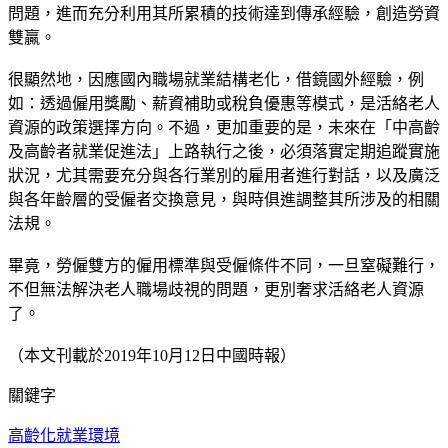
問題，進而充分利用其所累積的技術達到傳承經驗，創造勞資
雙贏。
很顯然地，因應國內職場就業結構老化，借鏡國外經驗，例
如：透過僱用獎勵、薪資補助或稅負優惠等模式，是活絡老人
資源的政策選擇方向。不過，更加重要的是，未來在「中高齡
及高齡者就業促進法」上路執行之後，必須落實定期追蹤實施
狀況，尤其需要充分與各行業別的雇用者進行對話，以及廣泛
與各年齡層的受僱者交換意見，與時俱進調整其所涉及的相關
法規。
畢竟，勞僱雙方的僱用標準與受僱條件不同，一旦窒礙難行，
不但無法解決老人職場歧視的問題，更別奢求活絡老人資源
了。
（本文刊載於2019年10月12日中國時報）
關鍵字
高齡化
就業環境