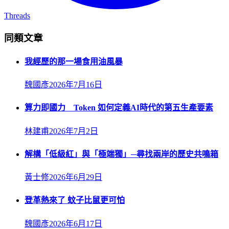
Threads
同類文章
我經歷的那一場食用油風暴
魏國彥
2026年7月16日
算力即國力 Token 如何定義AI時代的第五生產要素
林建甫
2026年7月2日
解構「低級紅」與「極端獨」─尋找兩岸的歷史共鳴箱
黃士修
2026年6月29日
登革熱來了 蚊子比鼠更可怕
魏國彥
2026年6月17日