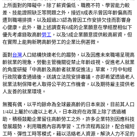
上所面對的障礙中，除了薪資偏低、職務不符、學習能力較
差、技能證照缺乏等問題之外，接近8成表示曾因年齡偏高而
遭到職場排擠，以及超過2/3認為曾因工作安排欠佳而影響身
心健康。此外，雖上述調查有6成的企業願意在學經歷相似下
優先考慮錄取高齡
勞工
，以及5成企業願意提供較高薪資，但
在實際上能夠新聘高齡勞工的企業比例甚微。
面對
台灣
人口結構快速老化的趨勢，以及因應未來職場呈現高
齡就業的現象，勞動主管機關從禁止年齡歧視、促進老人就業
的角度研擬「中高齡及高齡者就業促進法」草案，7月中旬經
行政院審查通過後，送請立法院安排審議，亦即希望透過老人
就業法制保障老人取得公平的工作機會，以及期待雇主提供老
人友善的就業環境。
無獨有偶，以平均餘命為全球最高齡的日本來說，目前其人口
1/4以上屬於65歲以上老人，日本政府在政策上除了透過補
助，積極鼓勵企業留住高齡勞工之外，許多企業特別因應科技
發展趨勢，利用職務內容再學習、工作流程再設計，配合縮短
工時、彈性工時等模式，藉以活絡老人資源，解決人力不足的