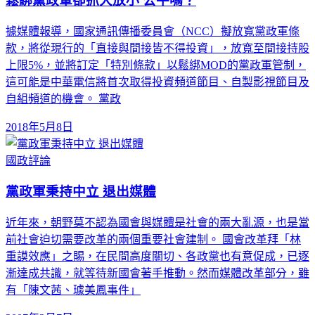
鬆綁黨政軍卻抓大放小 公平嗎？
據媒體報導，國家通訊傳播委員會（NCC）擬放寬黨政軍條
款，將從現行的「直接與間接皆不得投資」，放寬至間接持股
上限5%，並將訂定「特別條款」以鬆綁MOD的黨政軍管制，
這可能是中華電信將首次取得投資頻道節目、自製影視節目及
自組頻道的機會。 黨政
2018年5月8日
國政評論
黨政軍秉持中立 退出媒體
近年來，朝野莫不認為國會與媒體是社會的兩大亂源，也是當
前社會迫切需要改革的兩個重要社會建制。 國會改革拜「林
重謨效應」之賜，在民間高度關切、各政黨也有意促成，已逐
漸達成共識，就等待新國會著手推動。然而媒體改革部分，雖
有「陳文茜、璩美鳳事件」