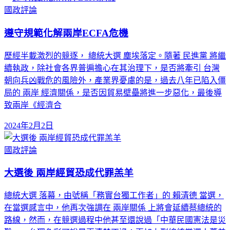
國政評論
遵守規範化解兩岸ECFA危機
歷經半載激烈的競逐， 總統大選 塵埃落定。隨著 民進黨 將繼
續執政，除社會各界普遍擔心在其治理下，是否將牽引 台灣
朝向兵凶戰危的風險外，產業界憂慮的是，過去八年已陷入僵
局的 兩岸 經濟關係，是否因貿易壁壘將進一步惡化，最後導
致兩岸《經濟合
2024年2月2日
國政評論
大選後 兩岸經貿恐成代罪羔羊
總統大選 落幕，由號稱「務實台獨工作者」的 賴清德 當選，
在當選感言中，他再次強調在 兩岸關係 上將會延續蔡總統的
路線，然而，在競選過程中他甚至還說過「中華民國憲法是災