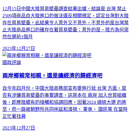
12月15日中國大陸貿易壁壘調查結果出爐，結論是 台灣 禁止
2509項商品自大陸進口的做法違反相關規定，認定台灣對大陸
存在貿易壁壘。此結果令人意外又不意外，不意外的是台灣禁
止大陸商品進口的確存在著貿易壁壘；意外的是，陸方為何突
然在選前1個月
2023年12月27日
國政評論
兩岸鄉親常相親，還是讓經濟的歸經濟吧
自今年四月份，中國大陸商務部宣布要進行就 台灣 方面，是
否有涉嫌貿易壁壘的事實調查，這原本在 兩岸 加入世貿組織
後，即應陸續有的接觸和協調回應，因著2024 總統大選 的將
至，而一路被朝野所共同拖延和漠視。 畢竟， 國民黨 在當時
正忙著找尋
2023年12月27日