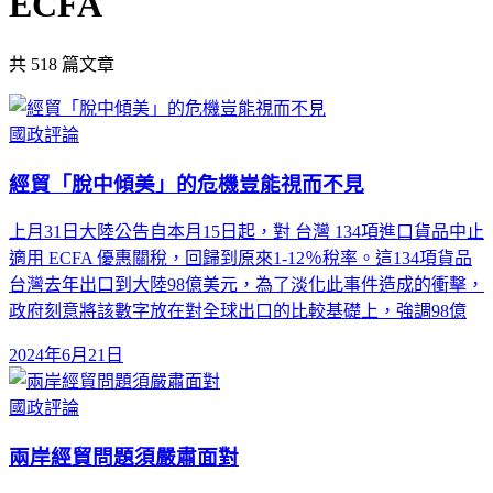
ECFA
共
518
篇文章
國政評論
經貿「脫中傾美」的危機豈能視而不見
上月31日大陸公告自本月15日起，對 台灣 134項進口貨品中止
適用 ECFA 優惠關稅，回歸到原來1-12％稅率。這134項貨品
台灣去年出口到大陸98億美元，為了淡化此事件造成的衝擊，
政府刻意將該數字放在對全球出口的比較基礎上，強調98億
2024年6月21日
國政評論
兩岸經貿問題須嚴肅面對