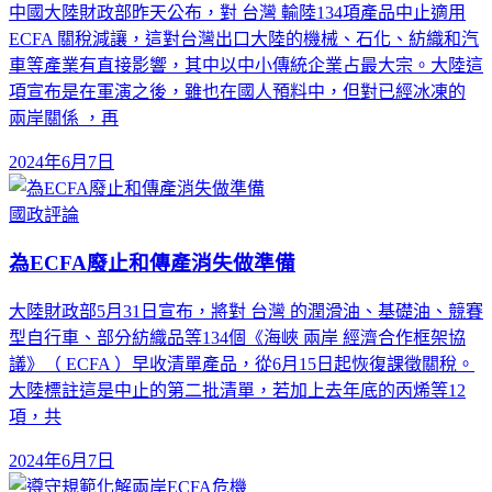
中國大陸財政部昨天公布，對 台灣 輸陸134項產品中止適用
ECFA 關稅減讓，這對台灣出口大陸的機械、石化、紡織和汽
車等產業有直接影響，其中以中小傳統企業占最大宗。大陸這
項宣布是在軍演之後，雖也在國人預料中，但對已經冰凍的
兩岸關係 ，再
2024年6月7日
國政評論
為ECFA廢止和傳產消失做準備
大陸財政部5月31日宣布，將對 台灣 的潤滑油、基礎油、競賽
型自行車、部分紡織品等134個《海峽 兩岸 經濟合作框架協
議》（ ECFA ）早收清單產品，從6月15日起恢復課徵關稅。
大陸標註這是中止的第二批清單，若加上去年底的丙烯等12
項，共
2024年6月7日