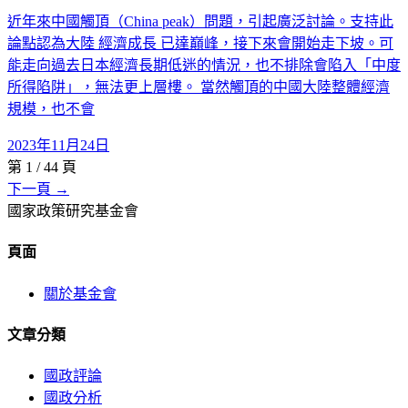
近年來中國觸頂（China peak）問題，引起廣泛討論。支持此
論點認為大陸 經濟成長 已達巔峰，接下來會開始走下坡。可
能走向過去日本經濟長期低迷的情況，也不排除會陷入「中度
所得陷阱」，無法更上層樓。 當然觸頂的中國大陸整體經濟
規模，也不會
2023年11月24日
第
1
/
44
頁
下一頁 →
國家政策研究基金會
頁面
關於基金會
文章分類
國政評論
國政分析