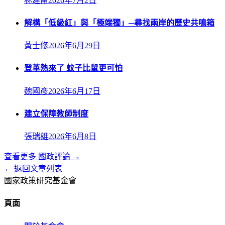
林建甫
2026年7月2日
解構「低級紅」與「極端獨」─尋找兩岸的歷史共鳴箱
黃士修
2026年6月29日
登革熱來了 蚊子比鼠更可怕
魏國彥
2026年6月17日
建立保障教師制度
張瑞雄
2026年6月8日
查看更多
國政評論
→
← 返回文章列表
國家政策研究基金會
頁面