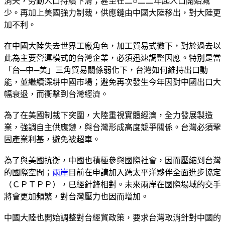
消失，勞動人口持續下滑；甚至在二○二二年起人口開始減
少。再加上美國強力制裁，供應鏈由中國大陸移出，對大陸更
加不利。
在中國大陸失去世界工廠角色，加工貿易式微下，對於過去以
此為主要營運模式的台灣企業，必須迅速調整因應。特別是當
「台─中─美」三角貿易關係弱化下，台灣如何維持出口動
能，並繼續深耕中國市場；避免再次發生今年因對中國出口大
幅衰退，而衝擊到台灣經濟。
為了在美國制裁下突圍，大陸重視實體經濟，全力發展製造
業，強調自主供應鏈，與台灣形成高度競爭關係。台灣必須鞏
固產業利基，避免被超車。
為了與美國抗衡，中國也積極參與國際社會，因而壓縮到台灣
的國際空間；
兩岸
目前在申請加入跨太平洋夥伴全面進步協定
（ＣＰＴＰＰ），已經針鋒相對。未來兩岸在國際場域的交手
將會更加頻繁，對台灣壓力也因而增加。
中國大陸也開始調整對台經貿政策，要求台灣取消針對中國的