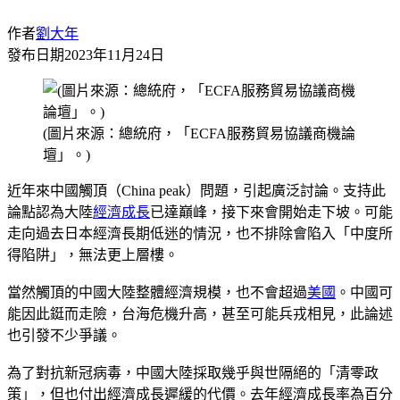
作者
劉大年
發布日期
2023年11月24日
(圖片來源：總統府，「ECFA服務貿易協議商機論
壇」。)
近年來中國觸頂（China peak）問題，引起廣泛討論。支持此
論點認為大陸
經濟成長
已達巔峰，接下來會開始走下坡。可能
走向過去日本經濟長期低迷的情況，也不排除會陷入「中度所
得陷阱」，無法更上層樓。
當然觸頂的中國大陸整體經濟規模，也不會超過
美國
。中國可
能因此鋌而走險，台海危機升高，甚至可能兵戎相見，此論述
也引發不少爭議。
為了對抗新冠病毒，中國大陸採取幾乎與世隔絕的「清零政
策」，但也付出經濟成長遲緩的代價。去年經濟成長率為百分