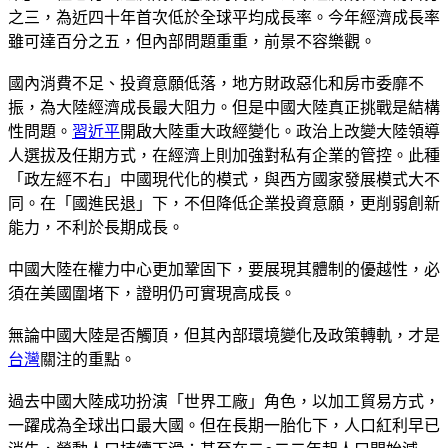
之三，為近四十年首次低於全球平均成長率。今年經濟成長率
雖可達百分之五，但內部問題重重，前景不容樂觀。
國內消費不足、投資意願低落，地方財政惡化和房市委靡不
振，為大陸經濟成長最大阻力。但是中國大陸真正挑戰是結構
性問題。
習近平
開啟大陸重大政經變化。政治上改變大陸領導
人選拔及任期方式，在經濟上則加強對私有企業的管控。此種
「政左經不右」中國現代化的模式，與西方國家發展模式大不
同。在「國進民退」下，不但降低企業投資意願，更削弱創新
能力，不利於長期成長。
中國大陸在權力中心更加鞏固下，要展現其體制的優越性，必
須在美國圍堵下，證明仍可實現高成長。
無論中國大陸是否觸頂，但其內部環境變化及政策轉軌，才是
台灣
關注的重點。
過去中國大陸成功扮演「世界工廠」角色，以加工貿易方式，
一躍成為全球出口最大國。但在長期一胎化下，人口紅利早已