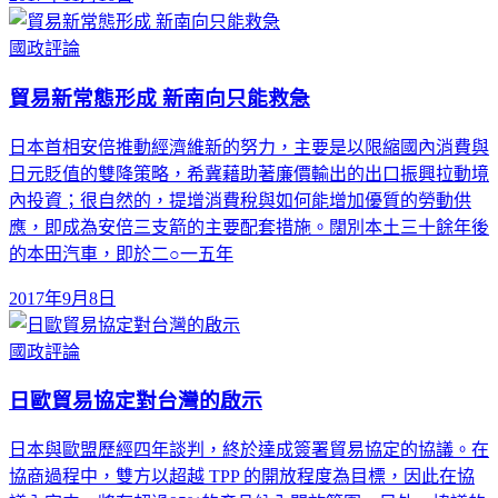
國政評論
貿易新常態形成 新南向只能救急
日本首相安倍推動經濟維新的努力，主要是以限縮國內消費與
日元貶值的雙降策略，希冀藉助著廉價輸出的出口振興拉動境
內投資；很自然的，提增消費稅與如何能增加優質的勞動供
應，即成為安倍三支箭的主要配套措施。闊別本土三十餘年後
的本田汽車，即於二○一五年
2017年9月8日
國政評論
日歐貿易協定對台灣的啟示
日本與歐盟歷經四年談判，終於達成簽署貿易協定的協議。在
協商過程中，雙方以超越 TPP 的開放程度為目標，因此在協