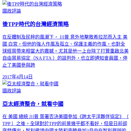
國政評論
後TPP時代的台灣經濟策略
在反體制及民粹的風潮下， 川普 意外地擊敗希拉蕊而入主 美
國 白宮，但他的強人作風及孤立、保護主義的作風，也對全
球經貿帶來相當大的震撼。尤其是他一上台除了打算重啟北美
自由貿易協定（NA FTA ）的談判外，也立即通知會員國，停
止了美國參與跨
2017年4月14日
國政評論
亞太經濟整合，就看中國
在 美國 總統 川普 簽署否決美國參加《跨太平洋夥伴協定》（
TPP ）之後，全球對於TPP的前景幾乎都不看好，但是日前卻
突然傳出，智利邀請中國大陸和南韓參加3月中在智利舉辦的