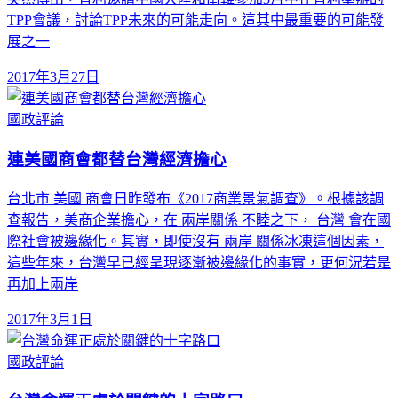
TPP會議，討論TPP未來的可能走向。這其中最重要的可能發
展之一
2017年3月27日
國政評論
連美國商會都替台灣經濟擔心
台北市 美國 商會日昨發布《2017商業景氣調查》。根據該調
查報告，美商企業擔心，在 兩岸關係 不睦之下， 台灣 會在國
際社會被邊緣化。其實，即使沒有 兩岸 關係冰凍這個因素，
這些年來，台灣早已經呈現逐漸被邊緣化的事實，更何況若是
再加上兩岸
2017年3月1日
國政評論