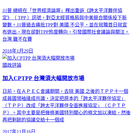
川普 總統在「世界經濟論壇」釋出重返《跨太平洋夥伴協
定》（ TPP ）訊號，對亞太經貿格局與中美競合關係投下新
變數。川普過去痛批TPP對 美國 不公平，並在就職首日就宣
布退出，現在卻對TPP態度轉向，引發國際社會議論與關注。
台灣 雖不在賽
2018年1月29日
國政評論
加入CPTPP 台灣須大幅開放市場
日前，在ＡＰＥＣ會議期間，去除 美國 之後的ＴＰＰ十一個
成員國領袖達成共識，決定把原本的「跨太平洋夥伴協定」
（ＴＰＰ）改成「跨太平洋夥伴全面進展協定」（ＣＰＴＰ
Ｐ）。其中主要是把幾條美國特別關心的條文加以凍結，然後
再把剩餘的協議交給十一個成
2017年11月16日