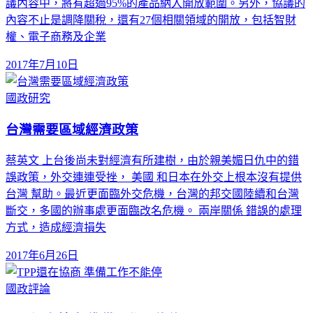
議內容中，將有超過95%的產品納入開放範圍。另外，協議的
內容不止是調降關稅，還有27個相關領域的開放，包括智財
權、電子商務及企業
2017年7月10日
國政研究
台灣需要區域經濟政策
蔡英文 上台後尚未對經濟有所建樹，由於親美媚日仇中的錯
誤政策，外交連連受挫， 美國 和日本在外交上根本沒有提供
台灣 幫助。最近更面臨外交危機，台灣的邦交國陸續和台灣
斷交，多國的辦事處更面臨改名危機。 兩岸關係 錯誤的處理
方式，造成經濟損失
2017年6月26日
國政評論