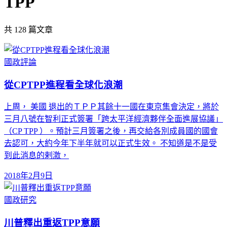
TPP
共
128
篇文章
國政評論
從CPTPP進程看全球化浪潮
上周， 美國 退出的ＴＰＰ其餘十一國在東京集會決定，將於
三月八號在智利正式簽署「跨太平洋經濟夥伴全面進展協議」
（CP TPP ）。預計三月簽署之後，再交給各別成員國的國會
去認可，大約今年下半年就可以正式生效。 不知道是不是受
到此消息的剌激，
2018年2月9日
國政研究
川普釋出重返TPP意願