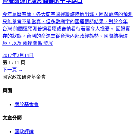
台灣命運正處於關鍵的十字路口
今年農曆春節，各大廟宇國運籤詩陸續出爐，固然籤詩的預測
只能參考不能當真，但多數廟宇的國運籤詩結果，對於今年
台灣 的國運預測普遍看壞或審慎看待著實令人擔憂。 回歸實
存的狀態，台灣的命運需從台灣內部政經態勢、國際結構環
境，以及 兩岸關係 發展
2017年2月14日
第
1
/
11
頁
下一頁 →
國家政策研究基金會
頁面
關於基金會
文章分類
國政評論